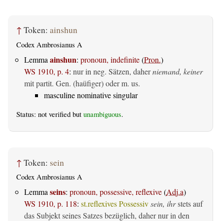
↑
Token:
ainshun
Codex Ambrosianus A
ainshun
Lemma
:
pronoun, indefinite
(
Pron.
)
WS 1910, p. 4
:
nur in neg. Sätzen, daher
niemand, keiner
mit partit. Gen. (haüfiger) oder m. us.
masculine nominative singular
Status: not verified but
unambiguous
.
↑
Token:
sein
Codex Ambrosianus A
seins
Lemma
:
pronoun, possessive, reflexive
(
Adj.a
)
WS 1910, p. 118
:
st.reflexives Possessiv
sein, ihr
stets auf
das Subjekt seines Satzes bezüglich, daher nur in den