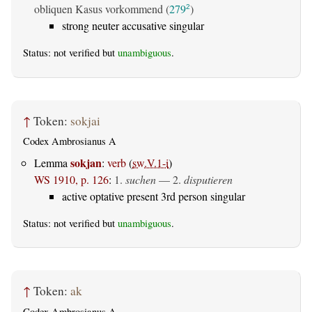
obliquen Kasus vorkommend (
279
)
2
strong neuter accusative singular
Status: not verified but
unambiguous
.
↑
Token:
sokjai
Codex Ambrosianus A
sokjan
Lemma
:
verb
(
sw.V.1-i
)
WS 1910, p. 126
:
1.
suchen
— 2.
disputieren
active optative present 3rd person singular
Status: not verified but
unambiguous
.
↑
Token:
ak
Codex Ambrosianus A