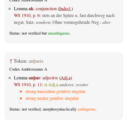
ak
Lemma
:
conjunction
(
Indecl.
)
WS 1910, p. 6
:
stets an der Spitze u. fast durchweg nach
negat. Satz:
sondern
; Ohne vorausgehende Neg.:
aber
Status: not verified but
unambiguous
.
↑
Token:
anþaris
Codex Ambrosianus A
anþar
Lemma
:
adjective
(
Adj.a
)
WS 1910, p. 11
:
st.Adj.a
anderer, zweiter
strong masculine genitive singular
strong neuter genitive singular
Status: not verified, morphosyntactically
ambiguous
.