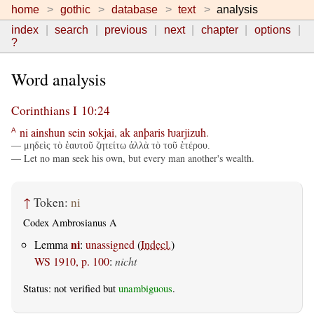
home
gothic
database
text
analysis
index
search
previous
next
chapter
options
?
Word analysis
Corinthians I 10:24
ni
ainshun
sein
sokjai
,
ak
anþaris
ƕarjizuh
.
A
— μηδεὶς τὸ ἑαυτοῦ ζητείτω ἀλλὰ τὸ τοῦ ἑτέρου.
— Let no man seek his own, but every man another's wealth.
↑
Token:
ni
Codex Ambrosianus A
ni
Lemma
:
unassigned
(
Indecl.
)
WS 1910, p. 100
:
nicht
Status: not verified but
unambiguous
.