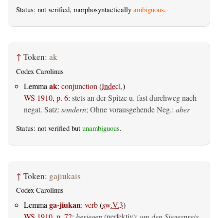
Status: not verified, morphosyntactically
ambiguous
.
↑
Token:
ak
Codex Carolinus
ak
Lemma
:
conjunction
(
Indecl.
)
WS 1910, p. 6
:
stets an der Spitze u. fast durchweg nach
negat. Satz:
sondern
; Ohne vorausgehende Neg.:
aber
Status: not verified but
unambiguous
.
↑
Token:
gajiukais
Codex Carolinus
ga-jiukan
Lemma
:
verb
(
sw.V.3
)
WS 1910, p. 72
:
besiegen
(perfektiv)
;
um den Siegespreis