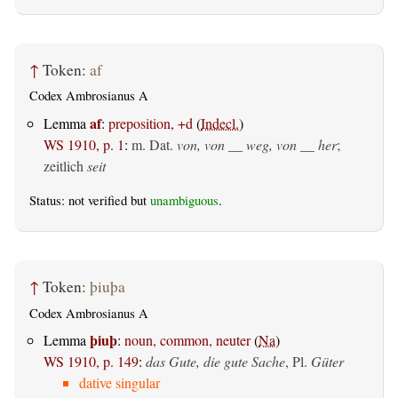
↑
Token:
af
Codex Ambrosianus A
af
Lemma
:
preposition, +d
(
Indecl.
)
WS 1910, p. 1
:
m. Dat.
von, von __ weg, von __ her
;
zeitlich
seit
Status: not verified but
unambiguous
.
↑
Token:
þiuþa
Codex Ambrosianus A
þiuþ
Lemma
:
noun, common, neuter
(
Na
)
WS 1910, p. 149
:
das Gute, die gute Sache
, Pl.
Güter
dative singular