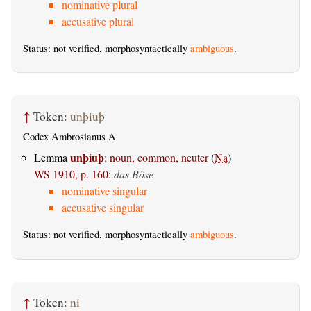
nominative plural
accusative plural
Status: not verified, morphosyntactically
ambiguous
.
↑
Token:
unþiuþ
Codex Ambrosianus A
unþiuþ
Lemma
:
noun, common, neuter
(
Na
)
WS 1910, p. 160
:
das Böse
nominative singular
accusative singular
Status: not verified, morphosyntactically
ambiguous
.
↑
Token:
ni