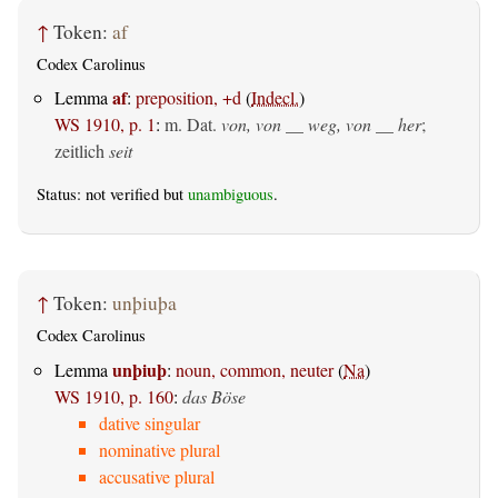
↑
Token:
af
Codex Carolinus
af
Lemma
:
preposition, +d
(
Indecl.
)
WS 1910, p. 1
:
m. Dat.
von, von __ weg, von __ her
;
zeitlich
seit
Status: not verified but
unambiguous
.
↑
Token:
unþiuþa
Codex Carolinus
unþiuþ
Lemma
:
noun, common, neuter
(
Na
)
WS 1910, p. 160
:
das Böse
dative singular
nominative plural
accusative plural