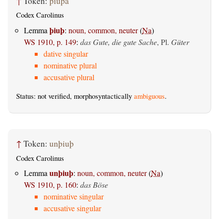
↑
Token:
þiuþa
Codex Carolinus
þiuþ
Lemma
:
noun, common, neuter
(
Na
)
WS 1910, p. 149
:
das Gute, die gute Sache
, Pl.
Güter
dative singular
nominative plural
accusative plural
Status: not verified, morphosyntactically
ambiguous
.
↑
Token:
unþiuþ
Codex Carolinus
unþiuþ
Lemma
:
noun, common, neuter
(
Na
)
WS 1910, p. 160
:
das Böse
nominative singular
accusative singular