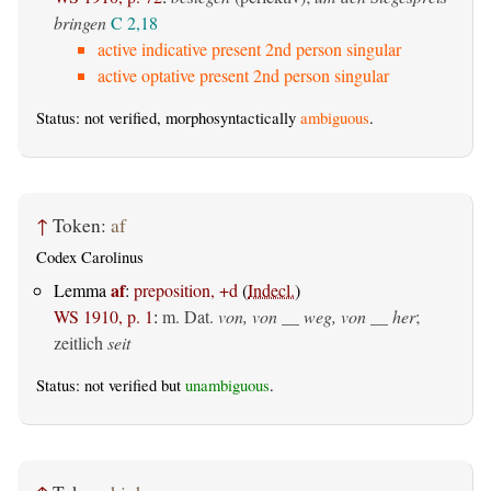
bringen
C 2,18
active indicative present 2nd person singular
active optative present 2nd person singular
Status: not verified, morphosyntactically
ambiguous
.
↑
Token:
af
Codex Carolinus
af
Lemma
:
preposition, +d
(
Indecl.
)
WS 1910, p. 1
:
m. Dat.
von, von __ weg, von __ her
;
zeitlich
seit
Status: not verified but
unambiguous
.