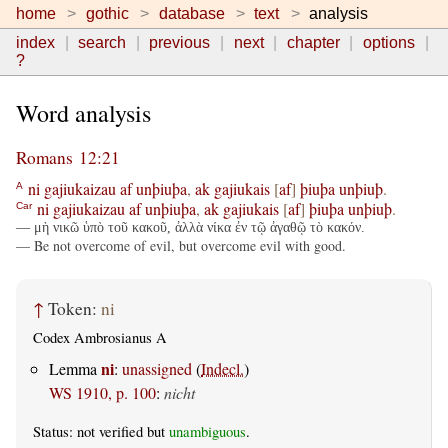
home
gothic
database
text
analysis
index
search
previous
next
chapter
options
?
Word analysis
Romans 12:21
ni
gajiukaizau
af
unþiuþa
,
ak
gajiukais
[
af
]
þiuþa
unþiuþ
.
A
ni
gajiukaizau
af
unþiuþa
,
ak
gajiukais
[
af
]
þiuþa
unþiuþ
.
Car
— μὴ νικῶ ὑπὸ τοῦ κακοῦ, ἀλλὰ νίκα ἐν τῷ ἀγαθῷ τὸ κακόν.
— Be not overcome of evil, but overcome evil with good.
↑
Token:
ni
Codex Ambrosianus A
ni
Lemma
:
unassigned
(
Indecl.
)
WS 1910, p. 100
:
nicht
Status: not verified but
unambiguous
.