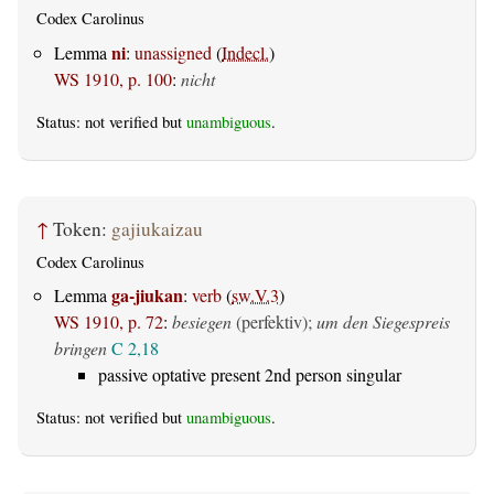
Codex Carolinus
ni
Lemma
:
unassigned
(
Indecl.
)
WS 1910, p. 100
:
nicht
Status: not verified but
unambiguous
.
↑
Token:
gajiukaizau
Codex Carolinus
ga-jiukan
Lemma
:
verb
(
sw.V.3
)
WS 1910, p. 72
:
besiegen
(perfektiv)
;
um den Siegespreis
bringen
C 2,18
passive optative present 2nd person singular
Status: not verified but
unambiguous
.