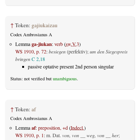
↑
Token:
gajiukaizau
Codex Ambrosianus A
ga-jiukan
Lemma
:
verb
(
sw.V.3
)
WS 1910, p. 72
:
besiegen
(perfektiv)
;
um den Siegespreis
bringen
C 2,18
passive optative present 2nd person singular
Status: not verified but
unambiguous
.
↑
Token:
af
Codex Ambrosianus A
af
Lemma
:
preposition, +d
(
Indecl.
)
WS 1910, p. 1
:
m. Dat.
von, von __ weg, von __ her
;