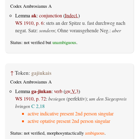
Codex Ambrosianus A
ak
Lemma
:
conjunction
(
Indecl.
)
WS 1910, p. 6
:
stets an der Spitze u. fast durchweg nach
negat. Satz:
sondern
; Ohne vorausgehende Neg.:
aber
Status: not verified but
unambiguous
.
↑
Token:
gajiukais
Codex Ambrosianus A
ga-jiukan
Lemma
:
verb
(
sw.V.3
)
WS 1910, p. 72
:
besiegen
(perfektiv)
;
um den Siegespreis
bringen
C 2,18
active indicative present 2nd person singular
active optative present 2nd person singular
Status: not verified, morphosyntactically
ambiguous
.