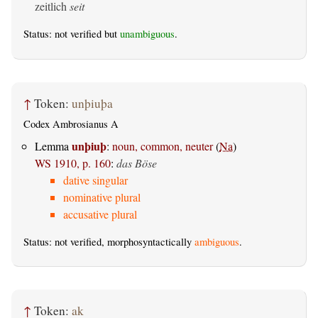
zeitlich
seit
Status: not verified but
unambiguous
.
↑
Token:
unþiuþa
Codex Ambrosianus A
unþiuþ
Lemma
:
noun, common, neuter
(
Na
)
WS 1910, p. 160
:
das Böse
dative singular
nominative plural
accusative plural
Status: not verified, morphosyntactically
ambiguous
.
↑
Token:
ak