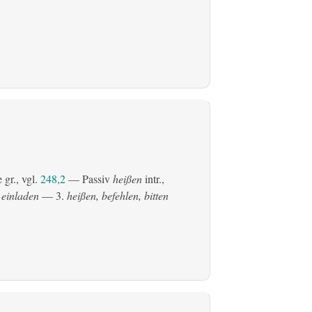
gr., vgl.
248,2
—
Passiv
heißen
intr.,
 einladen
— 3.
heißen, befehlen, bitten