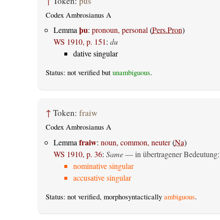
↑
Token:
þus
Codex Ambrosianus A
þu
Lemma
:
pronoun, personal
(
Pers.Pron
)
WS 1910, p. 151
:
du
dative singular
Status: not verified but
unambiguous
.
↑
Token:
fraiw
Codex Ambrosianus A
fraiw
Lemma
:
noun, common, neuter
(
Na
)
WS 1910, p. 36
:
Same
— in übertragener Bedeutung
nominative singular
accusative singular
Status: not verified, morphosyntactically
ambiguous
.