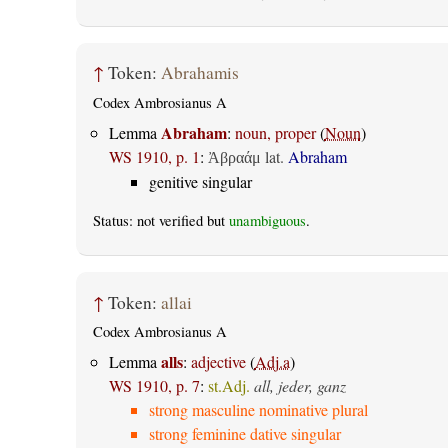
↑
Token:
Abrahamis
Codex Ambrosianus A
Abraham
Lemma
:
noun, proper
(
Noun
)
WS 1910, p. 1
:
lat.
Abraham
Ἀβραάμ
genitive singular
Status: not verified but
unambiguous
.
↑
Token:
allai
Codex Ambrosianus A
alls
Lemma
:
adjective
(
Adj.a
)
WS 1910, p. 7
:
st.Adj.
all, jeder, ganz
strong masculine nominative plural
strong feminine dative singular