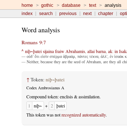
home
gothic
database
text
analysis
index
search
previous
next
chapter
opt
Word analysis
Romans 9:7
niþ~þatei
sijaina
fraiw
Abrahamis
,
allai
barna
,
ak
:
in
Isak
A
— οὐδ' ὅτι εἰσὶν σπέρμα ἀβραάμ, πάντες τέκνα, ἀλλ', ἐν ἰσαὰκ 
— Neither, because they are the seed of Abraham, are they all chil
↑
Token:
niþ~þatei
Codex Ambrosianus A
Compound token: enclisis & assimilation.
1
niþ~
+
2
þatei
This token was not
recognized automatically
.