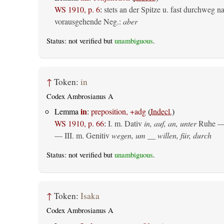
WS 1910, p. 6
:
stets an der Spitze u. fast durchweg n
vorausgehende Neg.:
aber
Status: not verified but
unambiguous
.
↑
Token:
in
Codex Ambrosianus A
in
Lemma
:
preposition, +adg
(
Indecl.
)
WS 1910, p. 66
:
I.
m. Dativ
in, auf, an, unter
Ruhe —
— III.
m. Genitiv
wegen, um __ willen, für, durch
Status: not verified but
unambiguous
.
↑
Token:
Isaka
Codex Ambrosianus A