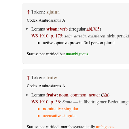
↑
Token:
sijaina
Codex Ambrosianus A
wisan
Lemma
:
verb
(irregular
abl.V.5
)
WS 1910, p. 175
:
sein, dasein, existieren
nicht perfekt
active optative present 3rd person plural
Status: not verified but
unambiguous
.
↑
Token:
fraiw
Codex Ambrosianus A
fraiw
Lemma
:
noun, common, neuter
(
Na
)
WS 1910, p. 36
:
Same
— in übertragener Bedeutung
nominative singular
accusative singular
Status: not verified, morphosyntactically
ambiguous
.