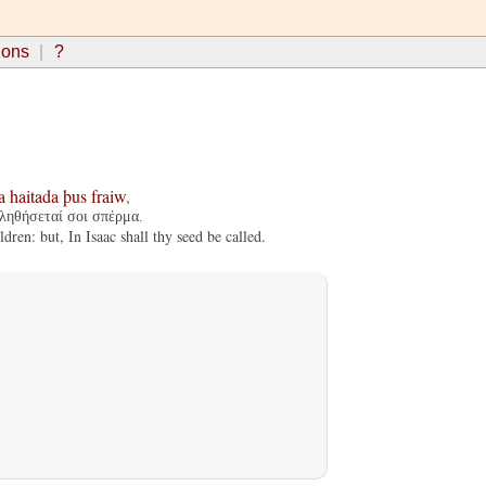
ions
?
a
haitada
þus
fraiw
,
κληθήσεταί σοι σπέρμα.
dren: but, In Isaac shall thy seed be called.