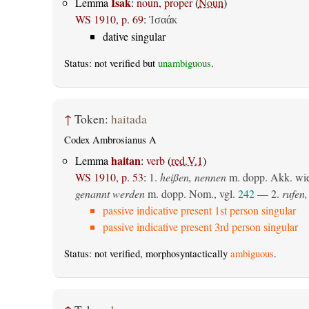
Isak
Lemma
:
noun, proper
(
Noun
)
WS 1910, p. 69
:
Ἰσαάκ
dative singular
Status: not verified but
unambiguous
.
↑
Token:
haitada
Codex Ambrosianus A
haitan
Lemma
:
verb
(
red.V.1
)
WS 1910, p. 53
:
1.
heißen, nennen
m. dopp. Akk. wie 
genannt werden
m. dopp. Nom., vgl.
242
— 2.
rufen,
passive indicative present 1st person singular
passive indicative present 3rd person singular
Status: not verified, morphosyntactically
ambiguous
.