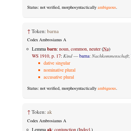
Status: not verified, morphosyntactically
ambiguous
.
↑
Token:
barna
Codex Ambrosianus A
barn
Lemma
:
noun, common, neuter
(
Na
)
WS 1910, p. 17
:
Kind
—
barna
:
Nachkommenschaft
;
dative singular
nominative plural
accusative plural
Status: not verified, morphosyntactically
ambiguous
.
↑
Token:
ak
Codex Ambrosianus A
ak
Lemma
:
conjunction
(
Indecl.
)