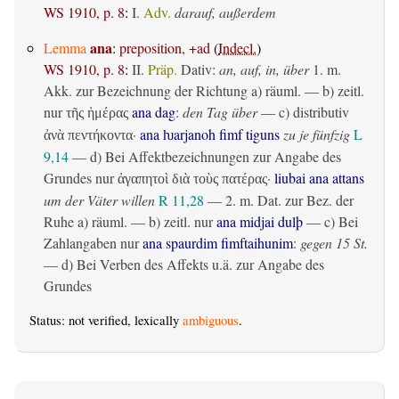
WS 1910, p. 8
:
I.
Adv.
darauf, außerdem
ana
Lemma
:
preposition, +ad
(
Indecl.
)
WS 1910, p. 8
:
II.
Präp.
Dativ
:
an, auf, in, über
1.
m.
Akk. zur Bezeichnung der Richtung
a)
räuml.
— b)
zeitl.
nur
ana dag
:
den Tag über
— c)
distributiv
τῆς ἡμέρας
·
ana ƕarjanoh fimf tiguns
zu je fünfzig
L
ἀνὰ πεντήκοντα
9,14
— d) Bei Affektbezeichnungen zur Angabe des
Grundes nur
·
liubai ana attans
ἀγαπητοὶ διὰ τοὺς πατέρας
um der Väter willen
R 11,28
— 2.
m. Dat. zur Bez. der
Ruhe
a)
räuml.
— b)
zeitl.
nur
ana midjai dulþ
— c) Bei
Zahlangaben nur
ana spaurdim fimftaihunim
:
gegen 15 St.
— d) Bei Verben des Affekts u.ä. zur Angabe des
Grundes
Status: not verified, lexically
ambiguous
.