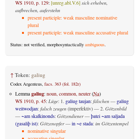
WS 1910, p. 129
:
[unreg.abl.V.6]
sich erheben,
aufbrechen, auferstehn
present participle: weak masculine nominative
plural
present participle: weak masculine accusative plural
Status: not verified, morphosyntactically
ambiguous
.
↑
Token:
galiug
Codex Argenteus,
facs. 363 (fol. 182r)
galiug
Lemma
:
noun, common, neuter
(
Na
)
WS 1910, p. 45
:
Lüge
: 1.
galiug taujan
:
fälschen
—
galiug
weitwodjan
:
falsch zeugen
(imperfektiv)
— 2.
Götzenbild
—
~am skalkinonds
:
Götzendiener
—
þatei ~am saljada
(gasaliþ ist)
:
Götzenopfer
—
in ~e stada
:
im Götzentempel
nominative singular
accusative singular