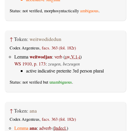
Status: not verified, morphosyntactically
ambiguous
.
↑
Token:
weitwodidedun
Codex Argenteus,
facs. 363 (fol. 182r)
weitwodjan
Lemma
:
verb
(
sw.V.1-i
)
WS 1910, p. 173
:
zeugen, bezeugen
active indicative preterite 3rd person plural
Status: not verified but
unambiguous
.
↑
Token:
ana
Codex Argenteus,
facs. 363 (fol. 182r)
ana
Lemma
:
adverb
(
Indecl.
)