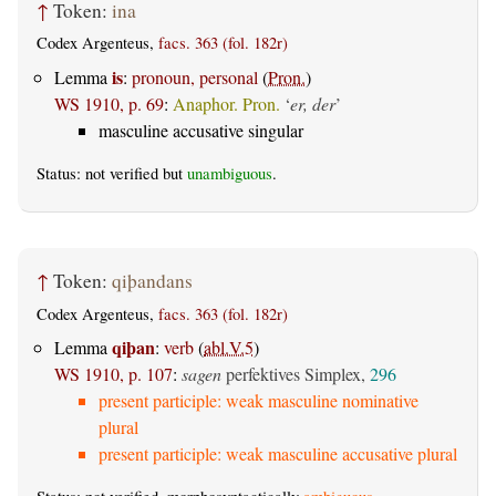
↑
Token:
ina
Codex Argenteus,
facs. 363 (fol. 182r)
is
Lemma
:
pronoun, personal
(
Pron.
)
WS 1910, p. 69
:
Anaphor. Pron.
‘
er, der
’
masculine accusative singular
Status: not verified but
unambiguous
.
↑
Token:
qiþandans
Codex Argenteus,
facs. 363 (fol. 182r)
qiþan
Lemma
:
verb
(
abl.V.5
)
WS 1910, p. 107
:
sagen
perfektives Simplex,
296
present participle: weak masculine nominative
plural
present participle: weak masculine accusative plural