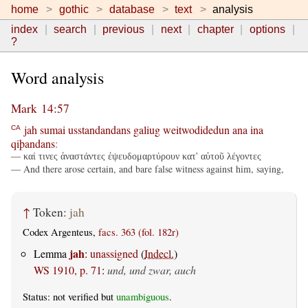
home
gothic
database
text
analysis
index
search
previous
next
chapter
options
?
Word analysis
Mark 14:57
jah
sumai
usstandandans
galiug
weitwodidedun
ana
ina
CA
qiþandans
:
— καί τινες ἀναστάντες ἐψευδομαρτύρουν κατ' αὐτοῦ λέγοντες
— And there arose certain, and bare false witness against him, saying,
↑
Token:
jah
Codex Argenteus,
facs. 363 (fol. 182r)
jah
Lemma
:
unassigned
(
Indecl.
)
WS 1910, p. 71
:
und, und zwar, auch
Status: not verified but
unambiguous
.