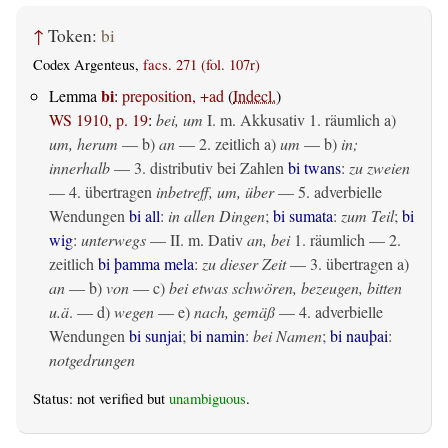
↑
Token:
bi
Codex Argenteus,
facs. 271 (fol. 107r)
bi
Lemma
:
preposition, +ad
(
Indecl.
)
WS 1910, p. 19
:
bei, um
I.
m. Akkusativ
1.
räumlich
a)
um, herum
— b)
an
— 2.
zeitlich
a)
um
— b)
in;
innerhalb
— 3. distributiv bei Zahlen
bi twans
:
zu zweien
— 4.
übertragen
inbetreff, um, über
— 5. adverbielle
Wendungen
bi all
:
in allen Dingen
;
bi sumata
:
zum Teil
;
bi
wig
:
unterwegs
— II.
m. Dativ
an, bei
1.
räumlich
— 2.
zeitlich
bi þamma mela
:
zu dieser Zeit
— 3.
übertragen
a)
an
— b)
von
— c)
bei etwas schwören, bezeugen, bitten
u.ä
. — d)
wegen
— e)
nach, gemäß
— 4. adverbielle
Wendungen
bi sunjai
;
bi namin
:
bei Namen
;
bi nauþai
:
notgedrungen
Status: not verified but
unambiguous
.