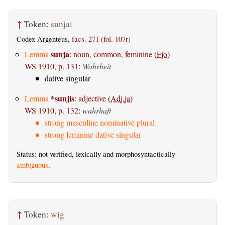
↑
Token:
sunjai
Codex Argenteus,
facs. 271 (fol. 107r)
sunja
Lemma
:
noun, common, feminine
(
Fjo
)
WS 1910, p. 131
:
Wahrheit
dative singular
*
sunjis
Lemma
:
adjective
(
Adj.ja
)
WS 1910, p. 132
:
wahrhaft
strong masculine nominative plural
strong feminine dative singular
Status: not verified, lexically and morphosyntactically
ambiguous
.
↑
Token:
wig