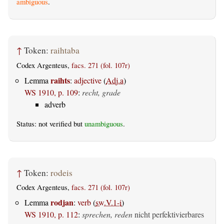
ambiguous
.
↑
Token:
raihtaba
Codex Argenteus,
facs. 271 (fol. 107r)
raihts
Lemma
:
adjective
(
Adj.a
)
WS 1910, p. 109
:
recht, grade
adverb
Status: not verified but
unambiguous
.
↑
Token:
rodeis
Codex Argenteus,
facs. 271 (fol. 107r)
rodjan
Lemma
:
verb
(
sw.V.1-i
)
WS 1910, p. 112
:
sprechen, reden
nicht perfektivierbares