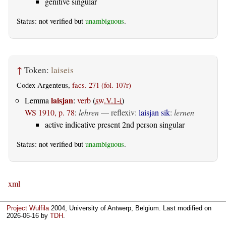
genitive singular
Status: not verified but
unambiguous
.
↑
Token:
laiseis
Codex Argenteus,
facs. 271 (fol. 107r)
laisjan
Lemma
:
verb
(
sw.V.1-i
)
WS 1910, p. 78
:
lehren
—
reflexiv
:
laisjan sik
:
lernen
active indicative present 2nd person singular
Status: not verified but
unambiguous
.
xml
Project Wulfila
2004, University of Antwerp, Belgium. Last modified on
2026-06-16
by
TDH
.