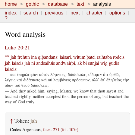
home
gothic
database
text
analysis
index
search
previous
next
chapter
options
?
Word analysis
Luke 20:21
jah
frehun
ina
qiþandans
:
laisari
,
witum
þatei
raihtaba
rodeis
CA
jah
laiseis
jah
ni
andsaiƕis
andwairþi
,
ak
bi
sunjai
wig
gudis
laiseis
:
— καὶ ἐπηρώτησαν αὐτὸν λέγοντες, διδάσκαλε, οἴδαμεν ὅτι ὀρθῶς
λέγεις καὶ διδάσκεις καὶ οὐ λαμβάνεις πρόσωπον, ἀλλ' ἐπ' ἀληθείας τὴν
ὁδὸν τοῦ θεοῦ διδάσκεις:
— And they asked him, saying, Master, we know that thou sayest and
teachest rightly, neither acceptest thou the person of any, but teachest the
way of God truly:
↑
Token:
jah
Codex Argenteus,
facs. 271 (fol. 107r)