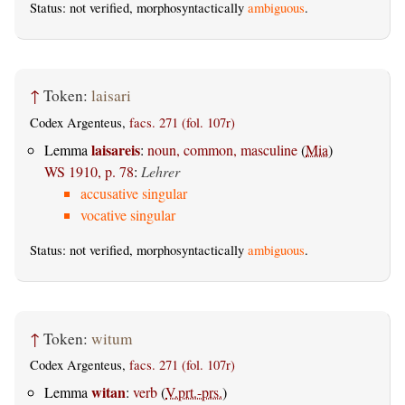
Status: not verified, morphosyntactically
ambiguous
.
↑
Token:
laisari
Codex Argenteus,
facs. 271 (fol. 107r)
laisareis
Lemma
:
noun, common, masculine
(
Mia
)
WS 1910, p. 78
:
Lehrer
accusative singular
vocative singular
Status: not verified, morphosyntactically
ambiguous
.
↑
Token:
witum
Codex Argenteus,
facs. 271 (fol. 107r)
witan
Lemma
:
verb
(
V.prt.-prs.
)