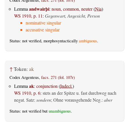
Codex Argenteus,
facs. 271 (fol. 107r)
andwairþi
Lemma
:
noun, common, neuter
(
Nia
)
WS 1910, p. 11
:
Gegenwart, Angesicht, Person
nominative singular
accusative singular
Status: not verified, morphosyntactically
ambiguous
.
↑
Token:
ak
Codex Argenteus,
facs. 271 (fol. 107r)
ak
Lemma
:
conjunction
(
Indecl.
)
WS 1910, p. 6
:
stets an der Spitze u. fast durchweg nach
negat. Satz:
sondern
; Ohne vorausgehende Neg.:
aber
Status: not verified but
unambiguous
.