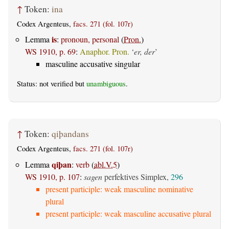
↑
Token:
ina
Codex Argenteus,
facs. 271 (fol. 107r)
is
Lemma
:
pronoun, personal
(
Pron.
)
WS 1910, p. 69
:
Anaphor. Pron.
‘
er, der
’
masculine accusative singular
Status: not verified but
unambiguous
.
↑
Token:
qiþandans
Codex Argenteus,
facs. 271 (fol. 107r)
qiþan
Lemma
:
verb
(
abl.V.5
)
WS 1910, p. 107
:
sagen
perfektives Simplex,
296
present participle: weak masculine nominative
plural
present participle: weak masculine accusative plural