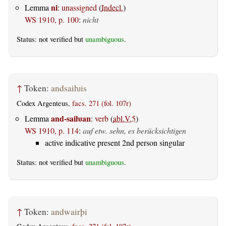
ni
Lemma
:
unassigned
(
Indecl.
)
WS 1910, p. 100
:
nicht
Status: not verified but
unambiguous
.
↑
Token:
andsaiƕis
Codex Argenteus,
facs. 271 (fol. 107r)
and-saiƕan
Lemma
:
verb
(
abl.V.5
)
WS 1910, p. 114
:
auf etw. sehn, es berücksichtigen
active indicative present 2nd person singular
Status: not verified but
unambiguous
.
↑
Token:
andwairþi