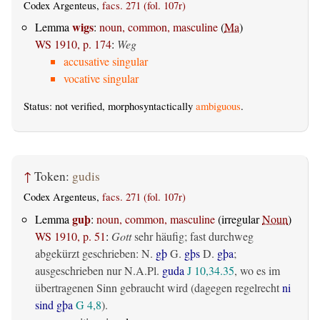
Codex Argenteus,
facs. 271 (fol. 107r)
wigs
Lemma
:
noun, common, masculine
(
Ma
)
WS 1910, p. 174
:
Weg
accusative singular
vocative singular
Status: not verified, morphosyntactically
ambiguous
.
↑
Token:
gudis
Codex Argenteus,
facs. 271 (fol. 107r)
guþ
Lemma
:
noun, common, masculine
(irregular
Noun
)
WS 1910, p. 51
:
Gott
sehr häufig; fast durchweg
abgekürzt geschrieben: N.
gþ
G.
gþs
D.
gþa
;
ausgeschrieben nur N.A.Pl.
guda
J 10,34.35
, wo es im
übertragenen Sinn gebraucht wird (dagegen regelrecht
ni
sind gþa
G 4,8
).