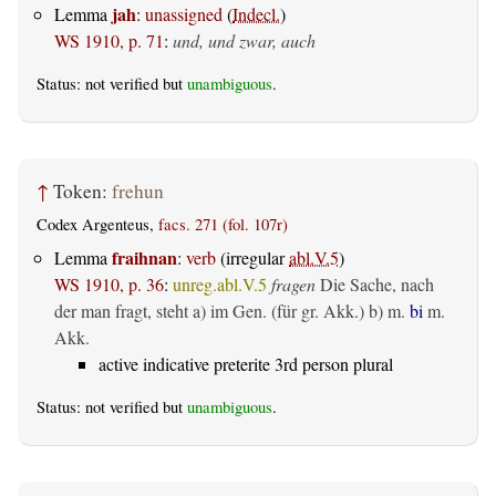
jah
Lemma
:
unassigned
(
Indecl.
)
WS 1910, p. 71
:
und, und zwar, auch
Status: not verified but
unambiguous
.
↑
Token:
frehun
Codex Argenteus,
facs. 271 (fol. 107r)
fraihnan
Lemma
:
verb
(irregular
abl.V.5
)
WS 1910, p. 36
:
unreg.abl.V.5
fragen
Die Sache, nach
der man fragt, steht a) im Gen. (für gr. Akk.) b) m.
bi
m.
Akk.
active indicative preterite 3rd person plural
Status: not verified but
unambiguous
.