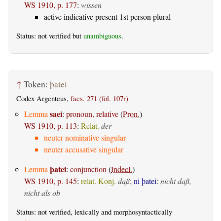
WS 1910, p. 177
:
wissen
active indicative present 1st person plural
Status: not verified but
unambiguous
.
↑
Token:
þatei
Codex Argenteus,
facs. 271 (fol. 107r)
saei
Lemma
:
pronoun, relative
(
Pron.
)
WS 1910, p. 113
:
Relat.
der
neuter nominative singular
neuter accusative singular
þatei
Lemma
:
conjunction
(
Indecl.
)
WS 1910, p. 145
:
relat. Konj.
daß
;
ni þatei
:
nicht daß,
nicht als ob
Status: not verified, lexically and morphosyntactically