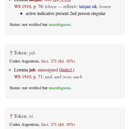
WS 1910, p. 78
:
lehren
—
reflexiv
:
laisjan sik
:
lernen
active indicative present 2nd person singular
Status: not verified but
unambiguous
.
↑
Token:
jah
Codex Argenteus,
facs. 271 (fol. 107r)
jah
Lemma
:
unassigned
(
Indecl.
)
WS 1910, p. 71
:
und, und zwar, auch
Status: not verified but
unambiguous
.
↑
Token:
ni
Codex Argenteus,
facs. 271 (fol. 107r)