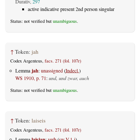
Durativ,
297
active indicative present 2nd person singular
Status: not verified but
unambiguous
.
↑
Token:
jah
Codex Argenteus,
facs. 271 (fol. 107r)
jah
Lemma
:
unassigned
(
Indecl.
)
WS 1910, p. 71
:
und, und zwar, auch
Status: not verified but
unambiguous
.
↑
Token:
laiseis
Codex Argenteus,
facs. 271 (fol. 107r)
laisjan
Lemma
:
verb
(
sw.V.1-i
)