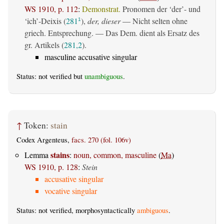
WS 1910, p. 112
:
Demonstrat.
Pronomen der ‘der’- und
‘ich’-Deixis (
281
),
der, dieser
— Nicht selten ohne
1
griech. Entsprechung. — Das Dem. dient als Ersatz des
gr. Artikels (
281,2
).
masculine accusative singular
Status: not verified but
unambiguous
.
↑
Token:
stain
Codex Argenteus,
facs. 270 (fol. 106v)
stains
Lemma
:
noun, common, masculine
(
Ma
)
WS 1910, p. 128
:
Stein
accusative singular
vocative singular
Status: not verified, morphosyntactically
ambiguous
.