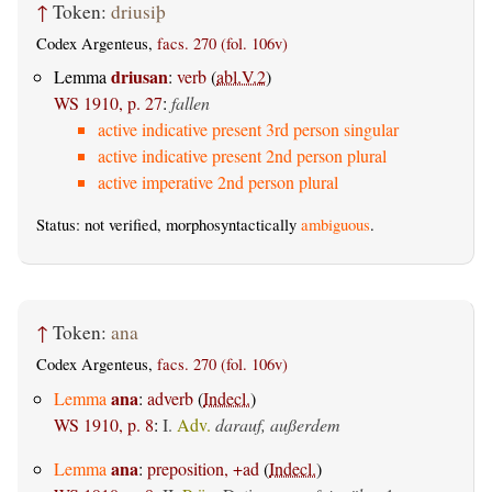
↑
Token:
driusiþ
Codex Argenteus,
facs. 270 (fol. 106v)
driusan
Lemma
:
verb
(
abl.V.2
)
WS 1910, p. 27
:
fallen
active indicative present 3rd person singular
active indicative present 2nd person plural
active imperative 2nd person plural
Status: not verified, morphosyntactically
ambiguous
.
↑
Token:
ana
Codex Argenteus,
facs. 270 (fol. 106v)
ana
Lemma
:
adverb
(
Indecl.
)
WS 1910, p. 8
:
I.
Adv.
darauf, außerdem
ana
Lemma
:
preposition, +ad
(
Indecl.
)