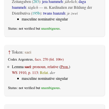
Zeitangaben (
283
):
jera ƕammeh
:
jährlich
;
daga
ƕammeh
:
täglich
— m. Kardinalien zur Bildung der
Distributiva (
195b
):
twans ƕanzuh
:
je zwei
masculine nominative singular
Status: not verified but
unambiguous
.
↑
Token:
saei
Codex Argenteus,
facs. 270 (fol. 106v)
saei
Lemma
:
pronoun, relative
(
Pron.
)
WS 1910, p. 113
:
Relat.
der
masculine nominative singular
Status: not verified but
unambiguous
.