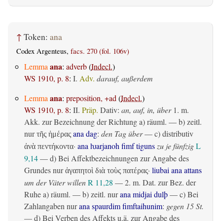
↑
Token:
ana
Codex Argenteus,
facs. 270 (fol. 106v)
ana
Lemma
:
adverb
(
Indecl.
)
WS 1910, p. 8
:
I.
Adv.
darauf, außerdem
ana
Lemma
:
preposition, +ad
(
Indecl.
)
WS 1910, p. 8
:
II.
Präp.
Dativ
:
an, auf, in, über
1.
m.
Akk. zur Bezeichnung der Richtung
a)
räuml.
— b)
zeitl.
nur
ana dag
:
den Tag über
— c)
distributiv
τῆς ἡμέρας
·
ana ƕarjanoh fimf tiguns
zu je fünfzig
L
ἀνὰ πεντήκοντα
9,14
— d) Bei Affektbezeichnungen zur Angabe des
Grundes nur
·
liubai ana attans
ἀγαπητοὶ διὰ τοὺς πατέρας
um der Väter willen
R 11,28
— 2.
m. Dat. zur Bez. der
Ruhe
a)
räuml.
— b)
zeitl.
nur
ana midjai dulþ
— c) Bei
Zahlangaben nur
ana spaurdim fimftaihunim
:
gegen 15 St.
— d) Bei Verben des Affekts u.ä. zur Angabe des