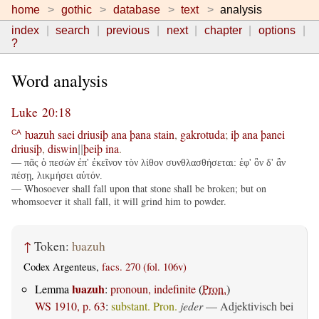
home
gothic
database
text
analysis
index
search
previous
next
chapter
options
?
Word analysis
Luke 20:18
ƕazuh
saei
driusiþ
ana
þana
stain
,
gakrotuda
;
iþ
ana
þanei
CA
driusiþ
,
diswin
þeiþ
ina
.
||
— πᾶς ὁ πεσὼν ἐπ' ἐκεῖνον τὸν λίθον συνθλασθήσεται: ἐφ' ὃν δ' ἂν
πέσῃ, λικμήσει αὐτόν.
— Whosoever shall fall upon that stone shall be broken; but on
whomsoever it shall fall, it will grind him to powder.
↑
Token:
ƕazuh
Codex Argenteus,
facs. 270 (fol. 106v)
ƕazuh
Lemma
:
pronoun, indefinite
(
Pron.
)
WS 1910, p. 63
:
substant. Pron.
jeder
— Adjektivisch bei