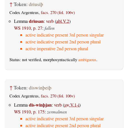
↑
Token:
driusiþ
Codex Argenteus,
facs. 270 (fol. 106v)
driusan
Lemma
:
verb
(
abl.V.2
)
WS 1910, p. 27
:
fallen
active indicative present 3rd person singular
active indicative present 2nd person plural
active imperative 2nd person plural
Status: not verified, morphosyntactically
ambiguous
.
↑
Token:
diswinþeiþ
Codex Argenteus,
facs. 270 (fol. 106v)
dis-winþjan
Lemma
:
verb
(
sw.V.1-i
)
WS 1910, p. 175
:
zermalmen
active indicative present 3rd person singular
active indicative present 2nd person plural