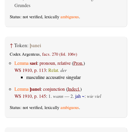
Grundes
Status: not verified, lexically
ambiguous
.
↑
Token:
þanei
Codex Argenteus,
facs. 270 (fol. 106v)
saei
Lemma
:
pronoun, relative
(
Pron.
)
WS 1910, p. 113
:
Relat.
der
masculine accusative singular
þanei
Lemma
:
conjunction
(
Indecl.
)
WS 1910, p. 145
:
1.
wann
— 2.
jah ~
:
wie viel
Status: not verified, lexically
ambiguous
.