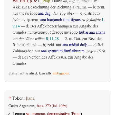
WS 1910, p. 8
:
II.
Präp.
Dativ
:
an, auf, in, über
1.
m.
Akk. zur Bezeichnung der Richtung
a)
räuml.
— b)
zeitl.
nur
ana dag
:
den Tag über
— c)
distributiv
τῆς ἡμέρας
·
ana ƕarjanoh fimf tiguns
zu je fünfzig
L
ἀνὰ πεντήκοντα
9,14
— d) Bei Affektbezeichnungen zur Angabe des
Grundes nur
·
liubai ana attans
ἀγαπητοὶ διὰ τοὺς πατέρας
um der Väter willen
R 11,28
— 2.
m. Dat. zur Bez. der
Ruhe
a)
räuml.
— b)
zeitl.
nur
ana midjai dulþ
— c) Bei
Zahlangaben nur
ana spaurdim fimftaihunim
:
gegen 15 St.
— d) Bei Verben des Affekts u.ä. zur Angabe des
Grundes
Status: not verified, lexically
ambiguous
.
↑
Token:
þana
Codex Argenteus,
facs. 270 (fol. 106v)
sa
Lemma
:
pronoun, demonstrative
(
Pron.
)