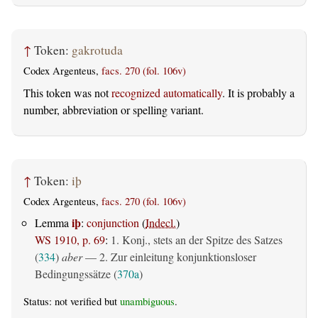
↑
Token:
gakrotuda
Codex Argenteus,
facs. 270 (fol. 106v)
This token was not
recognized automatically
. It is probably a
number, abbreviation or spelling variant.
↑
Token:
iþ
Codex Argenteus,
facs. 270 (fol. 106v)
iþ
Lemma
:
conjunction
(
Indecl.
)
WS 1910, p. 69
:
1. Konj., stets an der Spitze des Satzes
(
334
)
aber
— 2. Zur einleitung konjunktionsloser
Bedingungssätze (
370a
)
Status: not verified but
unambiguous
.