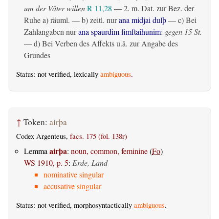
um der Väter willen
R 11,28
— 2.
m. Dat. zur Bez. der
Ruhe
a)
räuml.
— b)
zeitl.
nur
ana midjai dulþ
— c) Bei
Zahlangaben nur
ana spaurdim fimftaihunim
:
gegen 15 St.
— d) Bei Verben des Affekts u.ä. zur Angabe des
Grundes
Status: not verified, lexically
ambiguous
.
↑
Token:
airþa
Codex Argenteus,
facs. 175 (fol. 138r)
airþa
Lemma
:
noun, common, feminine
(
Fo
)
WS 1910, p. 5
:
Erde, Land
nominative singular
accusative singular
Status: not verified, morphosyntactically
ambiguous
.