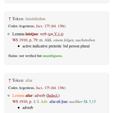
↑
Token:
laistidedun
Codex Argenteus,
facs. 175 (fol. 138r)
laistjan
Lemma
:
verb
(
sw.V.1-i
)
WS 1910, p. 79
:
m. Akk.
einem folgen, nachstreben
active indicative preterite 3rd person plural
Status: not verified but
unambiguous
.
↑
Token:
afar
Codex Argenteus,
facs. 175 (fol. 138r)
afar
Lemma
:
adverb
(
Indecl.
)
WS 1910, p. 1
:
I.
Adv.
afar-uh þan
:
nachher
Sk 3,15
adverb