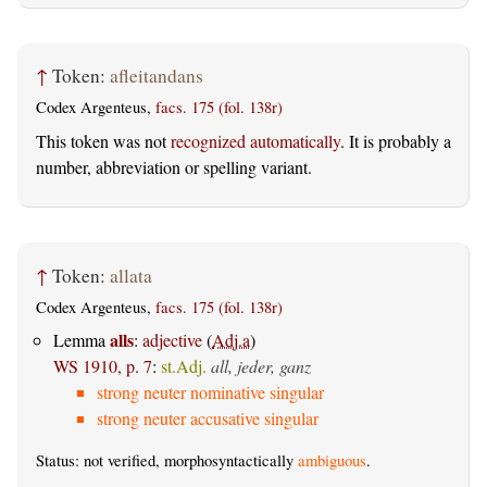
↑
Token:
afleitandans
Codex Argenteus,
facs. 175 (fol. 138r)
This token was not
recognized automatically
. It is probably a
number, abbreviation or spelling variant.
↑
Token:
allata
Codex Argenteus,
facs. 175 (fol. 138r)
alls
Lemma
:
adjective
(
Adj.a
)
WS 1910, p. 7
:
st.Adj.
all, jeder, ganz
strong neuter nominative singular
strong neuter accusative singular
Status: not verified, morphosyntactically
ambiguous
.