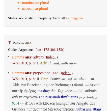
nominative plural
accusative plural
Status: not verified, morphosyntactically
ambiguous
.
↑
Token:
ana
Codex Argenteus,
facs. 175 (fol. 138r)
ana
Lemma
:
adverb
(
Indecl.
)
WS 1910, p. 8
:
I.
Adv.
darauf, außerdem
ana
Lemma
:
preposition, +ad
(
Indecl.
)
WS 1910, p. 8
:
II.
Präp.
Dativ
:
an, auf, in, über
1.
m.
Akk. zur Bezeichnung der Richtung
a)
räuml.
— b)
zeitl.
nur
ana dag
:
den Tag über
— c)
distributiv
τῆς ἡμέρας
·
ana ƕarjanoh fimf tiguns
zu je fünfzig
L
ἀνὰ πεντήκοντα
9,14
— d) Bei Affektbezeichnungen zur Angabe des
Grundes nur
·
liubai ana attans
ἀγαπητοὶ διὰ τοὺς πατέρας