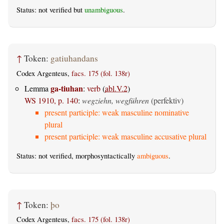
Status: not verified but
unambiguous
.
↑
Token:
gatiuhandans
Codex Argenteus,
facs. 175 (fol. 138r)
ga-tiuhan
Lemma
:
verb
(
abl.V.2
)
WS 1910, p. 140
:
wegziehn, wegführen
(perfektiv)
present participle: weak masculine nominative
plural
present participle: weak masculine accusative plural
Status: not verified, morphosyntactically
ambiguous
.
↑
Token:
þo
Codex Argenteus,
facs. 175 (fol. 138r)