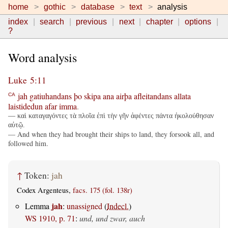
home
gothic
database
text
analysis
index
search
previous
next
chapter
options
?
Word analysis
Luke 5:11
jah
gatiuhandans
þo
skipa
ana
airþa
afleitandans
allata
CA
laistidedun
afar
imma
.
— καὶ καταγαγόντες τὰ πλοῖα ἐπὶ τὴν γῆν ἀφέντες πάντα ἠκολούθησαν
αὐτῷ.
— And when they had brought their ships to land, they forsook all, and
followed him.
↑
Token:
jah
Codex Argenteus,
facs. 175 (fol. 138r)
jah
Lemma
:
unassigned
(
Indecl.
)
WS 1910, p. 71
:
und, und zwar, auch