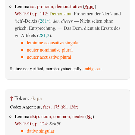
sa
Lemma
:
pronoun, demonstrative
(
Pron.
)
WS 1910, p. 112
:
Demonstrat.
Pronomen der ‘der’- und
‘ich’-Deixis (
281
),
der, dieser
— Nicht selten ohne
1
griech. Entsprechung. — Das Dem. dient als Ersatz des
gr. Artikels (
281,2
).
feminine accusative singular
neuter nominative plural
neuter accusative plural
Status: not verified, morphosyntactically
ambiguous
.
↑
Token:
skipa
Codex Argenteus,
facs. 175 (fol. 138r)
skip
Lemma
:
noun, common, neuter
(
Na
)
WS 1910, p. 124
:
Schiff
dative singular