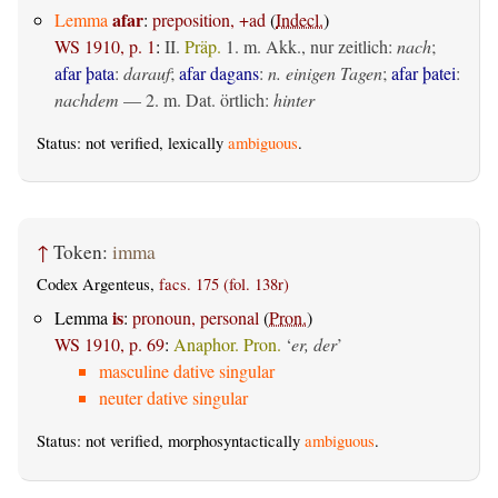
afar
Lemma
:
preposition, +ad
(
Indecl.
)
WS 1910, p. 1
:
II.
Präp.
1.
m. Akk., nur zeitlich
:
nach
;
afar þata
:
darauf
;
afar dagans
:
n. einigen Tagen
;
afar þatei
:
nachdem
— 2.
m. Dat. örtlich
:
hinter
Status: not verified, lexically
ambiguous
.
↑
Token:
imma
Codex Argenteus,
facs. 175 (fol. 138r)
is
Lemma
:
pronoun, personal
(
Pron.
)
WS 1910, p. 69
:
Anaphor. Pron.
‘
er, der
’
masculine dative singular
neuter dative singular
Status: not verified, morphosyntactically
ambiguous
.