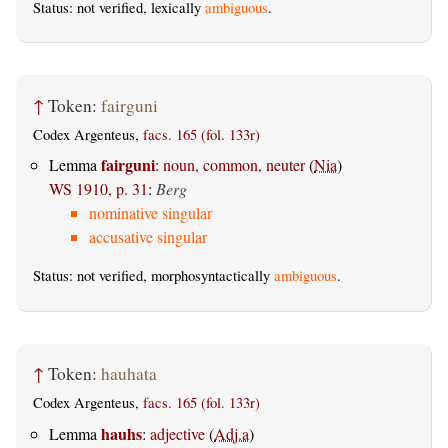
Status: not verified, lexically
ambiguous
.
↑
Token:
fairguni
Codex Argenteus,
facs. 165 (fol. 133r)
fairguni
Lemma
:
noun, common, neuter
(
Nia
)
WS 1910, p. 31
:
Berg
nominative singular
accusative singular
Status: not verified, morphosyntactically
ambiguous
.
↑
Token:
hauhata
Codex Argenteus,
facs. 165 (fol. 133r)
hauhs
Lemma
:
adjective
(
Adj.a
)