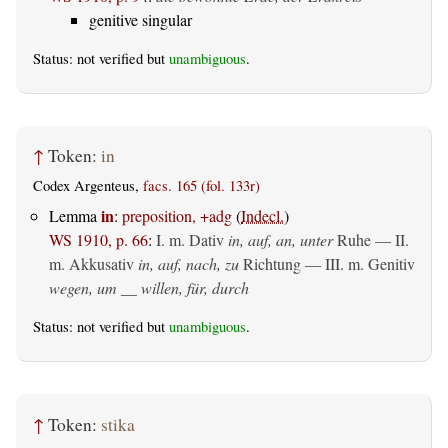
genitive singular
Status: not verified but
unambiguous
.
↑
Token:
in
Codex Argenteus,
facs. 165 (fol. 133r)
in
Lemma
:
preposition, +adg
(
Indecl.
)
WS 1910, p. 66
:
I.
m. Dativ
in, auf, an, unter
Ruhe — II.
m. Akkusativ
in, auf, nach, zu
Richtung — III.
m. Genitiv
wegen, um __ willen, für, durch
Status: not verified but
unambiguous
.
↑
Token:
stika