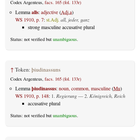
Codex Argenteus,
facs. 165 (fol. 133r)
alls
Lemma
:
adjective
(
Adj.a
)
WS 1910, p. 7
:
st.Adj.
all, jeder, ganz
strong masculine accusative plural
Status: not verified but
unambiguous
.
↑
Token:
þiudinassuns
Codex Argenteus,
facs. 165 (fol. 133r)
þiudinassus
Lemma
:
noun, common, masculine
(
Mu
)
WS 1910, p. 148
:
1.
Regierung
— 2.
Königreich, Reich
accusative plural
Status: not verified but
unambiguous
.