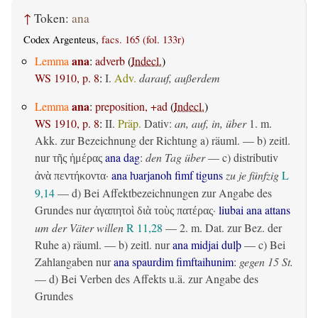
↑
Token:
ana
Codex Argenteus,
facs. 165 (fol. 133r)
ana
Lemma
:
adverb
(
Indecl.
)
WS 1910, p. 8
:
I.
Adv.
darauf, außerdem
ana
Lemma
:
preposition, +ad
(
Indecl.
)
WS 1910, p. 8
:
II.
Präp.
Dativ
:
an, auf, in, über
1.
m.
Akk. zur Bezeichnung der Richtung
a)
räuml.
— b)
zeitl.
nur
ana dag
:
den Tag über
— c)
distributiv
τῆς ἡμέρας
·
ana ƕarjanoh fimf tiguns
zu je fünfzig
L
ἀνὰ πεντήκοντα
9,14
— d) Bei Affektbezeichnungen zur Angabe des
Grundes nur
·
liubai ana attans
ἀγαπητοὶ διὰ τοὺς πατέρας
um der Väter willen
R 11,28
— 2.
m. Dat. zur Bez. der
Ruhe
a)
räuml.
— b)
zeitl.
nur
ana midjai dulþ
— c) Bei
Zahlangaben nur
ana spaurdim fimftaihunim
:
gegen 15 St.
— d) Bei Verben des Affekts u.ä. zur Angabe des
Grundes