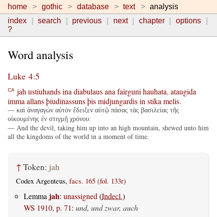
home
gothic
database
text
analysis
index
search
previous
next
chapter
options
?
Word analysis
Luke 4:5
jah
ustiuhands
ina
diabulaus
ana
fairguni
hauhata
,
ataugida
CA
imma
allans
þiudinassuns
þis
midjungardis
in
stika
melis
.
— καὶ ἀναγαγὼν αὐτὸν ἔδειξεν αὐτῷ πάσας τὰς βασιλείας τῆς
οἰκουμένης ἐν στιγμῇ χρόνου:
— And the devil, taking him up into an high mountain, shewed unto him
all the kingdoms of the world in a moment of time.
↑
Token:
jah
Codex Argenteus,
facs. 165 (fol. 133r)
jah
Lemma
:
unassigned
(
Indecl.
)
WS 1910, p. 71
:
und, und zwar, auch