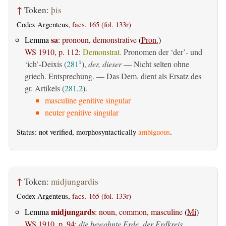
↑
Token:
þis
Codex Argenteus,
facs. 165 (fol. 133r)
sa
Lemma
:
pronoun, demonstrative
(
Pron.
)
WS 1910, p. 112
:
Demonstrat.
Pronomen der ‘der’- und
‘ich’-Deixis (
281
),
der, dieser
— Nicht selten ohne
1
griech. Entsprechung. — Das Dem. dient als Ersatz des
gr. Artikels (
281,2
).
masculine genitive singular
neuter genitive singular
Status: not verified, morphosyntactically
ambiguous
.
↑
Token:
midjungardis
Codex Argenteus,
facs. 165 (fol. 133r)
midjungards
Lemma
:
noun, common, masculine
(
Mi
)
WS 1910, p. 94
:
die bewohnte Erde, der Erdkreis