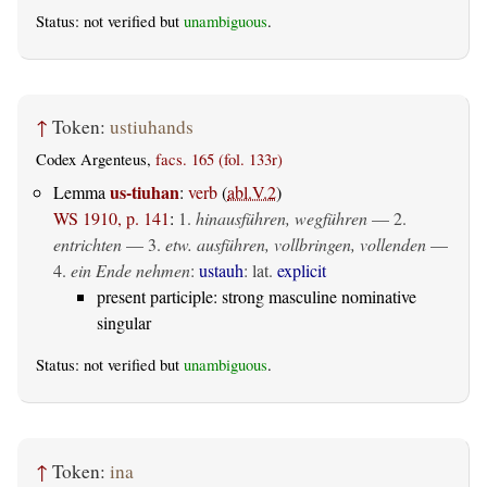
Status: not verified but
unambiguous
.
↑
Token:
ustiuhands
Codex Argenteus,
facs. 165 (fol. 133r)
us-tiuhan
Lemma
:
verb
(
abl.V.2
)
WS 1910, p. 141
:
1.
hinausführen, wegführen
— 2.
entrichten
— 3.
etw. ausführen, vollbringen, vollenden
—
4.
ein Ende nehmen
:
ustauh
: lat.
explicit
present participle: strong masculine nominative
singular
Status: not verified but
unambiguous
.
↑
Token:
ina