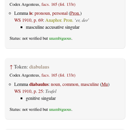
Codex Argenteus,
facs. 165 (fol. 133r)
is
Lemma
:
pronoun, personal
(
Pron.
)
WS 1910, p. 69
:
Anaphor. Pron.
‘
er, der
’
masculine accusative singular
Status: not verified but
unambiguous
.
↑
Token:
diabulaus
Codex Argenteus,
facs. 165 (fol. 133r)
diabaulus
Lemma
:
noun, common, masculine
(
Mu
)
WS 1910, p. 25
:
Teufel
genitive singular
Status: not verified but
unambiguous
.