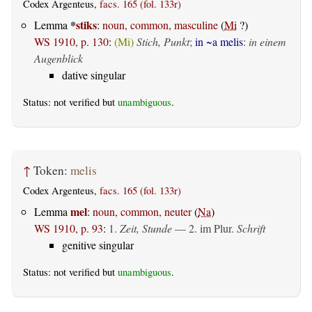
Codex Argenteus,
facs. 165 (fol. 133r)
*
stiks
Lemma
:
noun, common, masculine
(
Mi
?)
WS 1910, p. 130
:
(Mi)
Stich, Punkt
;
in ~a melis
:
in einem
Augenblick
dative singular
Status: not verified but
unambiguous
.
↑
Token:
melis
Codex Argenteus,
facs. 165 (fol. 133r)
mel
Lemma
:
noun, common, neuter
(
Na
)
WS 1910, p. 93
:
1.
Zeit, Stunde
— 2. im Plur.
Schrift
genitive singular
Status: not verified but
unambiguous
.