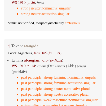
WS 1910, p. 56
:
hoch
strong neuter nominative singular
strong neuter accusative singular
Status: not verified, morphosyntactically
ambiguous
.
↑
Token:
ataugida
Codex Argenteus,
facs. 165 (fol. 133r)
at-augjan
Lemma
:
verb
(
sw.V.1-i
)
WS 1910, p. 14
:
einem
(Dat.)
etwas
(Akk.)
zeigen
(perfektiv)
past participle: strong feminine nominative singular
past participle: strong feminine accusative singular
past participle: strong neuter nominative plural
past participle: strong neuter accusative plural
past participle: weak masculine nominative singular
active indicative preterite 1st person singular