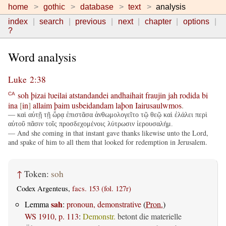
home
gothic
database
text
analysis
index
search
previous
next
chapter
options
?
Word analysis
Luke 2:38
soh
þizai
ƕeilai
atstandandei
andhaihait
fraujin
jah
rodida
bi
CA
ina
[
in
]
allaim
þaim
usbeidandam
laþon
Iairusaulwmos
.
— καὶ αὐτῇ τῇ ὥρᾳ ἐπιστᾶσα ἀνθωμολογεῖτο τῷ θεῷ καὶ ἐλάλει περὶ
αὐτοῦ πᾶσιν τοῖς προσδεχομένοις λύτρωσιν ἰερουσαλήμ.
— And she coming in that instant gave thanks likewise unto the Lord,
and spake of him to all them that looked for redemption in Jerusalem.
↑
Token:
soh
Codex Argenteus,
facs. 153 (fol. 127r)
sah
Lemma
:
pronoun, demonstrative
(
Pron.
)
WS 1910, p. 113
:
Demonstr.
betont die materielle