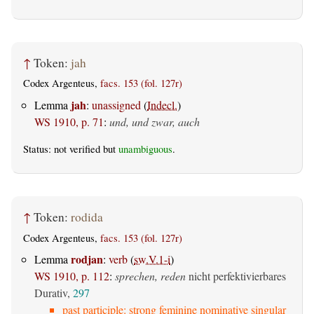
↑
Token:
jah
Codex Argenteus,
facs. 153 (fol. 127r)
jah
Lemma
:
unassigned
(
Indecl.
)
WS 1910, p. 71
:
und, und zwar, auch
Status: not verified but
unambiguous
.
↑
Token:
rodida
Codex Argenteus,
facs. 153 (fol. 127r)
rodjan
Lemma
:
verb
(
sw.V.1-i
)
WS 1910, p. 112
:
sprechen, reden
nicht perfektivierbares
Durativ,
297
past participle: strong feminine nominative singular