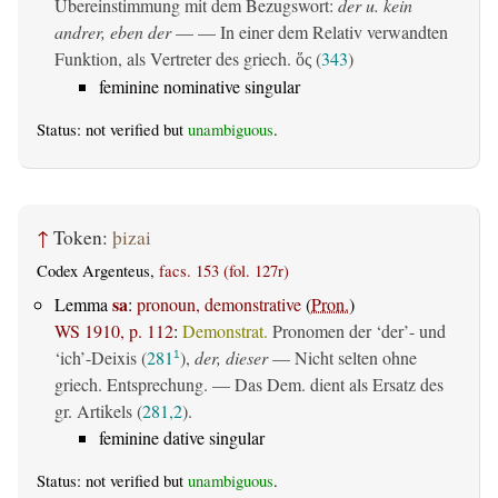
Übereinstimmung mit dem Bezugswort:
der u. kein
andrer, eben der
— — In einer dem Relativ verwandten
Funktion, als Vertreter des griech.
(
343
)
ὅς
feminine nominative singular
Status: not verified but
unambiguous
.
↑
Token:
þizai
Codex Argenteus,
facs. 153 (fol. 127r)
sa
Lemma
:
pronoun, demonstrative
(
Pron.
)
WS 1910, p. 112
:
Demonstrat.
Pronomen der ‘der’- und
‘ich’-Deixis (
281
),
der, dieser
— Nicht selten ohne
1
griech. Entsprechung. — Das Dem. dient als Ersatz des
gr. Artikels (
281,2
).
feminine dative singular
Status: not verified but
unambiguous
.