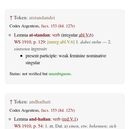
↑
Token:
atstandandei
Codex Argenteus,
facs. 153 (fol. 127r)
at-standan
Lemma
:
verb
(irregular
abl.V.6
)
WS 1910, p. 129
:
[unreg.abl.V.6]
1.
dabei stehn
— 2.
eintreten
ingressiv
present participle: weak feminine nominative
singular
Status: not verified but
unambiguous
.
↑
Token:
andhaihait
Codex Argenteus,
facs. 153 (fol. 127r)
and-haitan
Lemma
:
verb
(
red.V.1
)
WS 1910, p. 54
:
1.
m. Dat.
a)
einen, etw. bekennen; sich