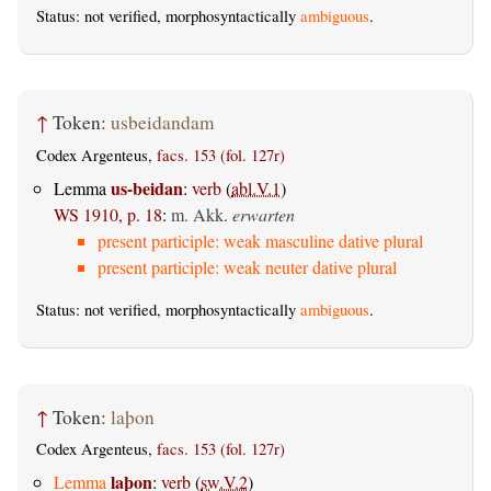
Status: not verified, morphosyntactically
ambiguous
.
↑
Token:
usbeidandam
Codex Argenteus,
facs. 153 (fol. 127r)
us-beidan
Lemma
:
verb
(
abl.V.1
)
WS 1910, p. 18
:
m. Akk.
erwarten
present participle: weak masculine dative plural
present participle: weak neuter dative plural
Status: not verified, morphosyntactically
ambiguous
.
↑
Token:
laþon
Codex Argenteus,
facs. 153 (fol. 127r)
laþon
Lemma
:
verb
(
sw.V.2
)