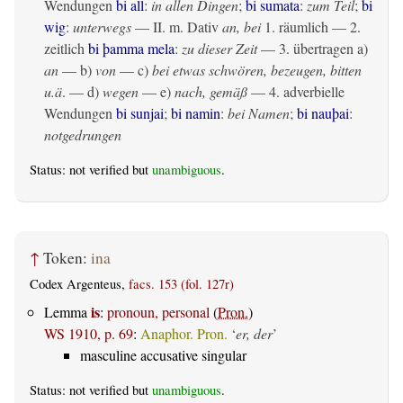
Wendungen
bi all
:
in allen Dingen
;
bi sumata
:
zum Teil
;
bi
wig
:
unterwegs
— II.
m. Dativ
an, bei
1.
räumlich
— 2.
zeitlich
bi þamma mela
:
zu dieser Zeit
— 3.
übertragen
a)
an
— b)
von
— c)
bei etwas schwören, bezeugen, bitten
u.ä
. — d)
wegen
— e)
nach, gemäß
— 4. adverbielle
Wendungen
bi sunjai
;
bi namin
:
bei Namen
;
bi nauþai
:
notgedrungen
Status: not verified but
unambiguous
.
↑
Token:
ina
Codex Argenteus,
facs. 153 (fol. 127r)
is
Lemma
:
pronoun, personal
(
Pron.
)
WS 1910, p. 69
:
Anaphor. Pron.
‘
er, der
’
masculine accusative singular
Status: not verified but
unambiguous
.