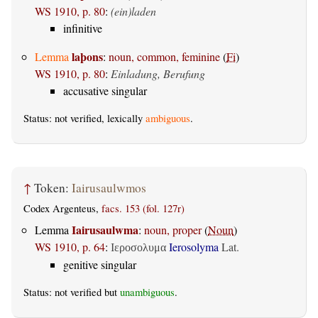
WS 1910, p. 80
:
(ein)laden
infinitive
laþons
Lemma
:
noun, common, feminine
(
Fi
)
WS 1910, p. 80
:
Einladung, Berufung
accusative singular
Status: not verified, lexically
ambiguous
.
↑
Token:
Iairusaulwmos
Codex Argenteus,
facs. 153 (fol. 127r)
Iairusaulwma
Lemma
:
noun, proper
(
Noun
)
WS 1910, p. 64
:
Ierosolyma
Lat.
Ιεροσολυμα
genitive singular
Status: not verified but
unambiguous
.