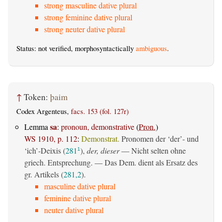
strong masculine dative plural
strong feminine dative plural
strong neuter dative plural
Status: not verified, morphosyntactically
ambiguous
.
↑
Token:
þaim
Codex Argenteus,
facs. 153 (fol. 127r)
sa
Lemma
:
pronoun, demonstrative
(
Pron.
)
WS 1910, p. 112
:
Demonstrat.
Pronomen der ‘der’- und
‘ich’-Deixis (
281
),
der, dieser
— Nicht selten ohne
1
griech. Entsprechung. — Das Dem. dient als Ersatz des
gr. Artikels (
281,2
).
masculine dative plural
feminine dative plural
neuter dative plural