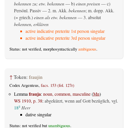
bekennen zu; etw. bekennen
— b)
einen preisen
— c)
Persönl. Passiv
— 2.
m. Akk.
bekennen
;
m. dopp. Akk.
(= griech.)
einen als etw. bekennen
— 3.
absolut
bekennen, erklären
active indicative preterite 1st person singular
active indicative preterite 3rd person singular
Status: not verified, morphosyntactically
ambiguous
.
↑
Token:
fraujin
Codex Argenteus,
facs. 153 (fol. 127r)
frauja
Lemma
:
noun, common, masculine
(
Mn
)
WS 1910, p. 38
:
abgekürzt, wenn auf Gott bezüglich, vgl.
18
Herr
3
dative singular
Status: not verified but
unambiguous
.