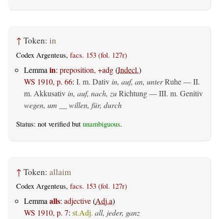
↑
Token:
in
Codex Argenteus,
facs. 153 (fol. 127r)
in
Lemma
:
preposition, +adg
(
Indecl.
)
WS 1910, p. 66
:
I.
m. Dativ
in, auf, an, unter
Ruhe — II.
m. Akkusativ
in, auf, nach, zu
Richtung — III.
m. Genitiv
wegen, um __ willen, für, durch
Status: not verified but
unambiguous
.
↑
Token:
allaim
Codex Argenteus,
facs. 153 (fol. 127r)
alls
Lemma
:
adjective
(
Adj.a
)
WS 1910, p. 7
:
st.Adj.
all, jeder, ganz