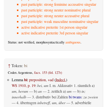
past participle: strong feminine accusative singular
past participle: strong neuter nominative plural
past participle: strong neuter accusative plural
past participle: weak masculine nominative singular
active indicative preterite 1st person singular
active indicative preterite 3rd person singular
Status: not verified, morphosyntactically
ambiguous
.
↑
Token:
bi
Codex Argenteus,
facs. 153 (fol. 127r)
bi
Lemma
:
preposition, +ad
(
Indecl.
)
WS 1910, p. 19
:
bei, um
I.
m. Akkusativ
1.
räumlich
a)
um, herum
— b)
an
— 2.
zeitlich
a)
um
— b)
in;
innerhalb
— 3. distributiv bei Zahlen
bi twans
:
zu zweien
— 4.
übertragen
inbetreff, um, über
— 5. adverbielle