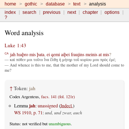
home
gothic
database
text
analysis
index
search
previous
next
chapter
options
?
Word analysis
Luke 1:43
jah
ƕaþro
mis
þata
,
ei
qemi
aiþei
fraujins
meinis
at
mis
?
CA
— καὶ πόθεν μοι τοῦτο ἵνα ἔλθῃ ἡ μήτηρ τοῦ κυρίου μου πρὸς ἐμέ;
— And whence is this to me, that the mother of my Lord should come to
me?
↑
Token:
jah
Codex Argenteus,
facs. 141 (fol. 121r)
jah
Lemma
:
unassigned
(
Indecl.
)
WS 1910, p. 71
:
und, und zwar, auch
Status: not verified but
unambiguous
.