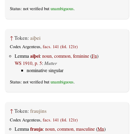
Status: not verified but
unambiguous
.
↑
Token:
aiþei
Codex Argenteus,
facs. 141 (fol. 121r)
aiþei
Lemma
:
noun, common, feminine
(
Fn
)
WS 1910, p. 5
:
Mutter
nominative singular
Status: not verified but
unambiguous
.
↑
Token:
fraujins
Codex Argenteus,
facs. 141 (fol. 121r)
frauja
Lemma
:
noun, common, masculine
(
Mn
)