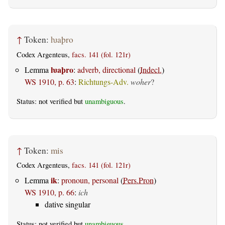
↑
Token:
ƕaþro
Codex Argenteus,
facs. 141 (fol. 121r)
ƕaþro
Lemma
:
adverb, directional
(
Indecl.
)
WS 1910, p. 63
:
Richtungs-Adv.
woher
?
Status: not verified but
unambiguous
.
↑
Token:
mis
Codex Argenteus,
facs. 141 (fol. 121r)
ik
Lemma
:
pronoun, personal
(
Pers.Pron
)
WS 1910, p. 66
:
ich
dative singular
Status: not verified but
unambiguous
.