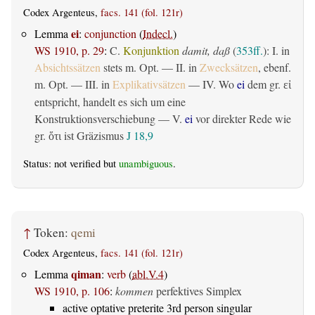
Codex Argenteus,
facs. 141 (fol. 121r)
ei
Lemma
:
conjunction
(
Indecl.
)
WS 1910, p. 29
:
C.
Konjunktion
damit, daß
(
353ff.
): I. in
Absichtssätzen
stets m. Opt. — II. in
Zwecksätzen
, ebenf.
m. Opt. — III. in
Explikativsätzen
— IV. Wo
ei
dem gr.
εἰ
entspricht, handelt es sich um eine
Konstruktionsverschiebung — V.
ei
vor direkter Rede wie
gr.
ist Gräzismus
J 18,9
ὅτι
Status: not verified but
unambiguous
.
↑
Token:
qemi
Codex Argenteus,
facs. 141 (fol. 121r)
qiman
Lemma
:
verb
(
abl.V.4
)
WS 1910, p. 106
:
kommen
perfektives Simplex
active optative preterite 3rd person singular