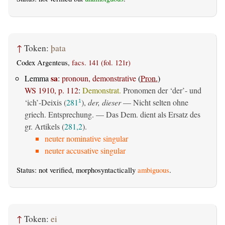
↑
Token:
þata
Codex Argenteus,
facs. 141 (fol. 121r)
sa
Lemma
:
pronoun, demonstrative
(
Pron.
)
WS 1910, p. 112
:
Demonstrat.
Pronomen der ‘der’- und
‘ich’-Deixis (
281
),
der, dieser
— Nicht selten ohne
1
griech. Entsprechung. — Das Dem. dient als Ersatz des
gr. Artikels (
281,2
).
neuter nominative singular
neuter accusative singular
Status: not verified, morphosyntactically
ambiguous
.
↑
Token:
ei