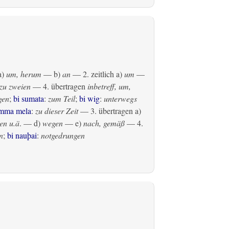
a)
um, herum
— b)
an
— 2.
zeitlich
a)
um
—
zu zweien
— 4.
übertragen
inbetreff, um,
gen
;
bi sumata
:
zum Teil
;
bi wig
:
unterwegs
amma mela
:
zu dieser Zeit
— 3.
übertragen
a)
en u.ä
. — d)
wegen
— e)
nach, gemäß
— 4.
n
;
bi nauþai
:
notgedrungen