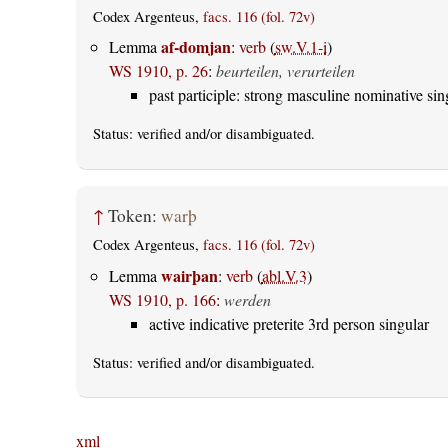
Codex Argenteus,
facs. 116 (fol. 72v)
af-domjan
Lemma
:
verb
(
sw.V.1-i
)
WS 1910, p. 26
:
beurteilen, verurteilen
past participle: strong masculine nominative sin
Status:
verified
and/or disambiguated.
↑
Token:
warþ
Codex Argenteus,
facs. 116 (fol. 72v)
wairþan
Lemma
:
verb
(
abl.V.3
)
WS 1910, p. 166
:
werden
active indicative preterite 3rd person singular
Status:
verified
and/or disambiguated.
xml