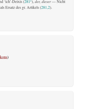
d ‘ich’-Deixis (
281
),
der, dieser
— Nicht
1
s Ersatz des gr. Artikels (
281,2
).
kons
)