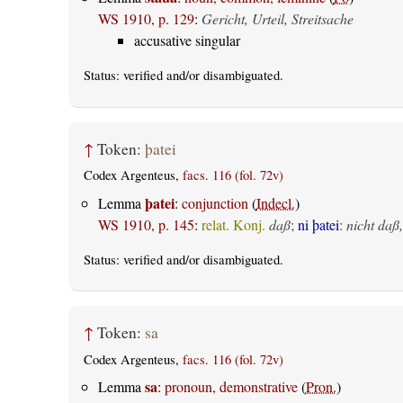
WS 1910, p. 129
:
Gericht, Urteil, Streitsache
accusative singular
Status:
verified
and/or disambiguated.
↑
Token:
þatei
Codex Argenteus,
facs. 116 (fol. 72v)
þatei
Lemma
:
conjunction
(
Indecl.
)
WS 1910, p. 145
:
relat. Konj.
daß
;
ni þatei
:
nicht daß,
Status:
verified
and/or disambiguated.
↑
Token:
sa
Codex Argenteus,
facs. 116 (fol. 72v)
sa
Lemma
:
pronoun, demonstrative
(
Pron.
)