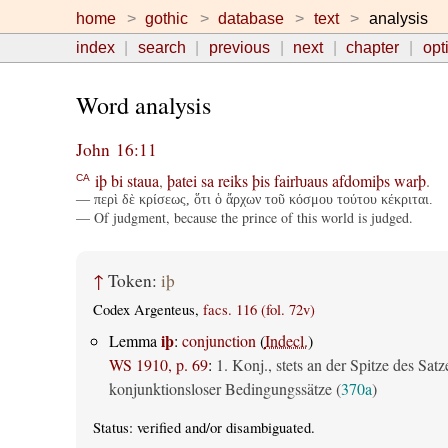
home
gothic
database
text
analysis
index
search
previous
next
chapter
opt
Word analysis
John 16:11
iþ
bi
staua
,
þatei
sa
reiks
þis
fairƕaus
afdomiþs
warþ
.
CA
— περὶ δὲ κρίσεως, ὅτι ὁ ἄρχων τοῦ κόσμου τούτου κέκριται.
— Of judgment, because the prince of this world is judged.
↑
Token:
iþ
Codex Argenteus,
facs. 116 (fol. 72v)
iþ
Lemma
:
conjunction
(
Indecl.
)
WS 1910, p. 69
:
1. Konj., stets an der Spitze des Satz
konjunktionsloser Bedingungssätze (
370a
)
Status:
verified
and/or disambiguated.