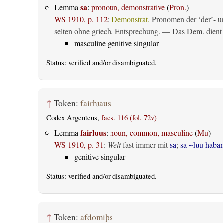
sa
Lemma
:
pronoun, demonstrative
(
Pron.
)
WS 1910, p. 112
:
Demonstrat.
Pronomen der ‘der’- un
selten ohne griech. Entsprechung. — Das Dem. dient al
masculine genitive singular
Status:
verified
and/or disambiguated.
↑
Token:
fairƕaus
Codex Argenteus,
facs. 116 (fol. 72v)
fairƕus
Lemma
:
noun, common, masculine
(
Mu
)
WS 1910, p. 31
:
Welt
fast immer mit
sa
;
sa ~ƕu haba
genitive singular
Status:
verified
and/or disambiguated.
↑
Token:
afdomiþs