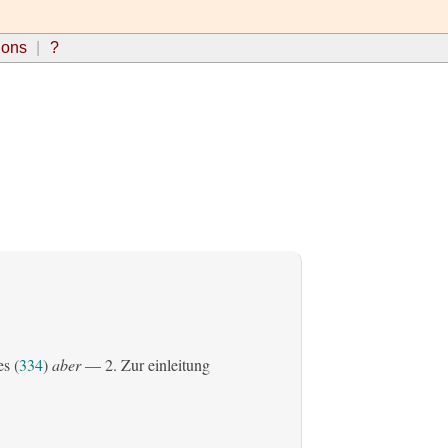
ions
?
es (
334
)
aber
— 2. Zur einleitung