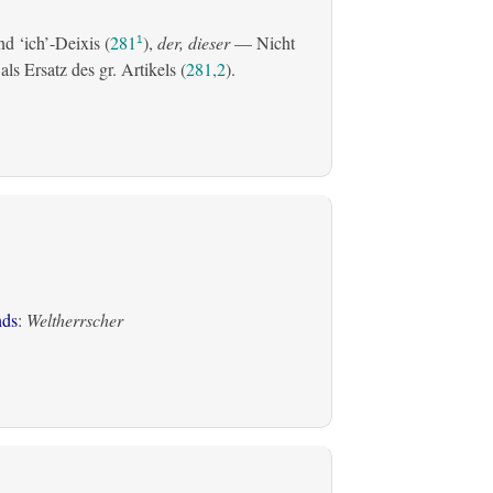
d ‘ich’-Deixis (
281
),
der, dieser
— Nicht
1
s Ersatz des gr. Artikels (
281,2
).
nds
:
Weltherrscher