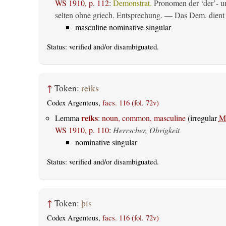
WS 1910, p. 112
:
Demonstrat.
Pronomen der ‘der’- un
selten ohne griech. Entsprechung. — Das Dem. dient al
masculine nominative singular
Status:
verified
and/or disambiguated.
↑
Token:
reiks
Codex Argenteus,
facs. 116 (fol. 72v)
reiks
Lemma
:
noun, common, masculine
(irregular
M
WS 1910, p. 110
:
Herrscher, Obrigkeit
nominative singular
Status:
verified
and/or disambiguated.
↑
Token:
þis
Codex Argenteus,
facs. 116 (fol. 72v)