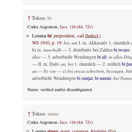
↑
Token:
bi
Codex Argenteus,
facs. 116 (fol. 72v)
bi
Lemma
:
preposition, +ad
(
Indecl.
)
WS 1910, p. 19
:
bei, um
I.
m. Akkusativ
1.
räumlich
b)
in; innerhalb
— 3. distributiv bei Zahlen
bi twans
:
über
— 5. adverbielle Wendungen
bi all
:
in allen Din
— II.
m. Dativ
an, bei
1.
räumlich
— 2.
zeitlich
bi þ
an
— b)
von
— c)
bei etwas schwören, bezeugen, bitt
adverbielle Wendungen
bi sunjai
;
bi namin
:
bei Name
Status:
verified
and/or disambiguated.
↑
Token:
staua
Codex Argenteus,
facs. 116 (fol. 72v)
staua
Lemma
:
noun, common, feminine
(
Fo
)