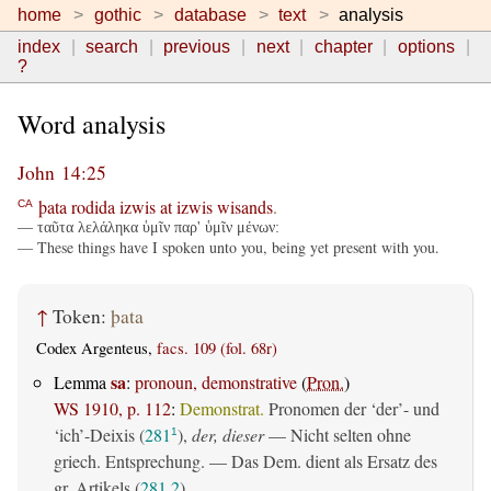
home
gothic
database
text
analysis
index
search
previous
next
chapter
options
?
Word analysis
John 14:25
þata
rodida
izwis
at
izwis
wisands
.
CA
— ταῦτα λελάληκα ὑμῖν παρ' ὑμῖν μένων:
— These things have I spoken unto you, being yet present with you.
↑
Token:
þata
Codex Argenteus,
facs. 109 (fol. 68r)
sa
Lemma
:
pronoun, demonstrative
(
Pron.
)
WS 1910, p. 112
:
Demonstrat.
Pronomen der ‘der’- und
‘ich’-Deixis (
281
),
der, dieser
— Nicht selten ohne
1
griech. Entsprechung. — Das Dem. dient als Ersatz des
gr. Artikels (
281,2
).