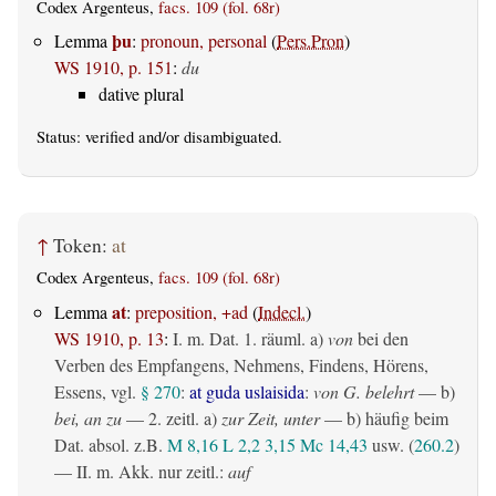
Codex Argenteus,
facs. 109 (fol. 68r)
þu
Lemma
:
pronoun, personal
(
Pers.Pron
)
WS 1910, p. 151
:
du
dative plural
Status:
verified
and/or disambiguated.
↑
Token:
at
Codex Argenteus,
facs. 109 (fol. 68r)
at
Lemma
:
preposition, +ad
(
Indecl.
)
WS 1910, p. 13
:
I.
m. Dat.
1.
räuml.
a)
von
bei den
Verben des Empfangens, Nehmens, Findens, Hörens,
Essens, vgl.
§ 270
:
at guda uslaisida
:
von G. belehrt
— b)
bei, an zu
— 2.
zeitl.
a)
zur Zeit, unter
— b) häufig beim
Dat. absol. z.B.
M 8,16
L 2,2
3,15
Mc 14,43
usw. (
260.2
)
— II.
m. Akk. nur zeitl.
:
auf