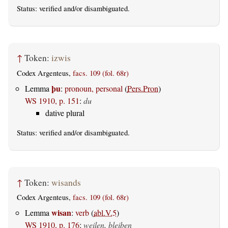
Status:
verified
and/or disambiguated.
↑
Token:
izwis
Codex Argenteus,
facs. 109 (fol. 68r)
þu
Lemma
:
pronoun, personal
(
Pers.Pron
)
WS 1910, p. 151
:
du
dative plural
Status:
verified
and/or disambiguated.
↑
Token:
wisands
Codex Argenteus,
facs. 109 (fol. 68r)
wisan
Lemma
:
verb
(
abl.V.5
)
WS 1910, p. 176
:
weilen, bleiben