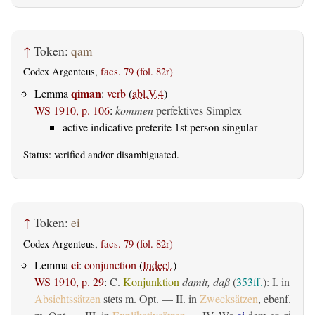
↑
Token:
qam
Codex Argenteus,
facs. 79 (fol. 82r)
qiman
Lemma
:
verb
(
abl.V.4
)
WS 1910, p. 106
:
kommen
perfektives Simplex
active indicative preterite 1st person singular
Status:
verified
and/or disambiguated.
↑
Token:
ei
Codex Argenteus,
facs. 79 (fol. 82r)
ei
Lemma
:
conjunction
(
Indecl.
)
WS 1910, p. 29
:
C.
Konjunktion
damit, daß
(
353ff.
): I. in
Absichtssätzen
stets m. Opt. — II. in
Zwecksätzen
, ebenf.