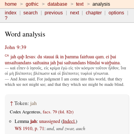
home
gothic
database
text
analysis
index
search
previous
next
chapter
options
?
Word analysis
John 9:39
jah
qaþ
Iesus
:
du
stauai
ik
in
þamma
fairƕau
qam
,
ei
þai
CA
unsaiƕandans
saiƕaina
jah
þai
saiƕandans
blindai
wairþaina
.
— καὶ εἶπεν ὁ ἰησοῦς, εἰς κρίμα ἐγὼ εἰς τὸν κόσμον τοῦτον ἦλθον, ἵνα
οἱ μὴ βλέποντες βλέπωσιν καὶ οἱ βλέποντες τυφλοὶ γένωνται.
— And Jesus said, For judgment I am come into this world, that they
which see not might see; and that they which see might be made blind.
↑
Token:
jah
Codex Argenteus,
facs. 79 (fol. 82r)
jah
Lemma
:
unassigned
(
Indecl.
)
WS 1910, p. 71
:
und, und zwar, auch