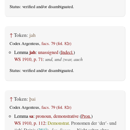
Status:
verified
and/or disambiguated.
↑
Token:
jah
Codex Argenteus,
facs. 79 (fol. 82r)
jah
Lemma
:
unassigned
(
Indecl.
)
WS 1910, p. 71
:
und, und zwar, auch
Status:
verified
and/or disambiguated.
↑
Token:
þai
Codex Argenteus,
facs. 79 (fol. 82r)
sa
Lemma
:
pronoun, demonstrative
(
Pron.
)
WS 1910, p. 112
:
Demonstrat.
Pronomen der ‘der’- und
‘ich’-Deixis (
281
),
der, dieser
— Nicht selten ohne
1