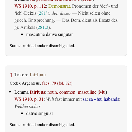
WS 1910, p. 112
:
Demonstrat.
Pronomen der ‘der’- und
‘ich’-Deixis (
281
),
der, dieser
— Nicht selten ohne
1
griech. Entsprechung. — Das Dem. dient als Ersatz des
gr. Artikels (
281,2
).
masculine dative singular
Status:
verified
and/or disambiguated.
↑
Token:
fairƕau
Codex Argenteus,
facs. 79 (fol. 82r)
fairƕus
Lemma
:
noun, common, masculine
(
Mu
)
WS 1910, p. 31
:
Welt
fast immer mit
sa
;
sa ~ƕu habands
:
Weltherrscher
dative singular
Status:
verified
and/or disambiguated.