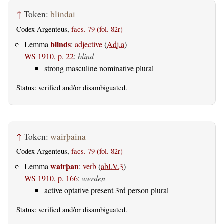
↑
Token:
blindai
Codex Argenteus,
facs. 79 (fol. 82r)
blinds
Lemma
:
adjective
(
Adj.a
)
WS 1910, p. 22
:
blind
strong masculine nominative plural
Status:
verified
and/or disambiguated.
↑
Token:
wairþaina
Codex Argenteus,
facs. 79 (fol. 82r)
wairþan
Lemma
:
verb
(
abl.V.3
)
WS 1910, p. 166
:
werden
active optative present 3rd person plural
Status:
verified
and/or disambiguated.