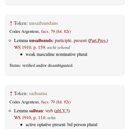
↑
Token:
unsaiƕandans
Codex Argenteus,
facs. 79 (fol. 82r)
unsaiƕands
Lemma
:
participle, present
(
Part.Pres.
)
WS 1910, p. 159
:
nicht sehend
weak masculine nominative plural
Status:
verified
and/or disambiguated.
↑
Token:
saiƕaina
Codex Argenteus,
facs. 79 (fol. 82r)
saiƕan
Lemma
:
verb
(
abl.V.5
)
WS 1910, p. 114
:
sehn
active optative present 3rd person plural