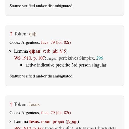
Status:
verified
and/or disambiguated.
↑
Token:
qaþ
Codex Argenteus,
facs. 79 (fol. 82r)
qiþan
Lemma
:
verb
(
abl.V.5
)
WS 1910, p. 107
:
sagen
perfektives Simplex,
296
active indicative preterite 3rd person singular
Status:
verified
and/or disambiguated.
↑
Token:
Iesus
Codex Argenteus,
facs. 79 (fol. 82r)
Iesus
Lemma
:
noun, proper
(
Noun
)
WS 1910, p. 66
:
(haüfig). Als Name Christi stets
Ιησοῦς