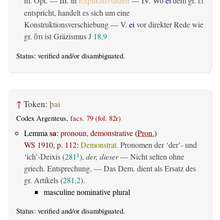
m. Opt. — III. in
Explikativsätzen
— IV. Wo
ei
dem gr.
εἰ
entspricht, handelt es sich um eine
Konstruktionsverschiebung — V.
ei
vor direkter Rede wie
gr.
ist Gräzismus
J 18,9
ὅτι
Status:
verified
and/or disambiguated.
↑
Token:
þai
Codex Argenteus,
facs. 79 (fol. 82r)
sa
Lemma
:
pronoun, demonstrative
(
Pron.
)
WS 1910, p. 112
:
Demonstrat.
Pronomen der ‘der’- und
‘ich’-Deixis (
281
),
der, dieser
— Nicht selten ohne
1
griech. Entsprechung. — Das Dem. dient als Ersatz des
gr. Artikels (
281,2
).
masculine nominative plural
Status:
verified
and/or disambiguated.