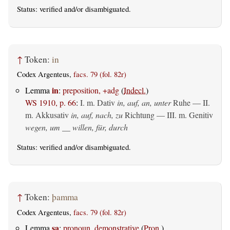
Status:
verified
and/or disambiguated.
↑
Token:
in
Codex Argenteus,
facs. 79 (fol. 82r)
in
Lemma
:
preposition, +adg
(
Indecl.
)
WS 1910, p. 66
:
I.
m. Dativ
in, auf, an, unter
Ruhe — II.
m. Akkusativ
in, auf, nach, zu
Richtung — III.
m. Genitiv
wegen, um __ willen, für, durch
Status:
verified
and/or disambiguated.
↑
Token:
þamma
Codex Argenteus,
facs. 79 (fol. 82r)
sa
Lemma
:
pronoun, demonstrative
(
Pron.
)