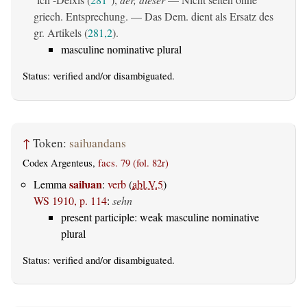
griech. Entsprechung. — Das Dem. dient als Ersatz des
gr. Artikels (
281,2
).
masculine nominative plural
Status:
verified
and/or disambiguated.
↑
Token:
saiƕandans
Codex Argenteus,
facs. 79 (fol. 82r)
saiƕan
Lemma
:
verb
(
abl.V.5
)
WS 1910, p. 114
:
sehn
present participle: weak masculine nominative
plural
Status:
verified
and/or disambiguated.