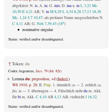
abgekürzt: N.
is
; A.
iu
; G.
iuis
; D.
iua
u.
iu
L 3,21
Mc
10,50
E 4,21
AB
; V.
iu
M 8,29
L 4,34
8,28
17,13
18,38
Mc. 1,24
5,7
10,47
; als profaner Name ausgeschrieben N.
C 4,11
AB
; G.
Neh 7,39.43
(
18
)
3
nominative singular
Status:
verified
and/or disambiguated.
↑
Token:
du
Codex Argenteus,
facs. 79 (fol. 82r)
du
Lemma
:
preposition, +d
(
Indecl.
)
WS 1910, p. 28
:
II.
Präp.
1.
räumlich
zu
— 2.
zeitlich
zu,
für, in
— 3.
übertragen
— 4. Fälschlich steht
du
m. Akk.
für
bi
m. Akk.
C 4,10
AB
4,13
AB
; vielleicht
J 16,32
.
Status:
verified
and/or disambiguated.