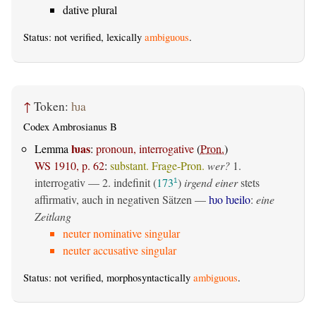
dative plural
Status: not verified, lexically
ambiguous
.
↑
Token:
ƕa
Codex Ambrosianus B
ƕas
Lemma
:
pronoun, interrogative
(
Pron.
)
WS 1910, p. 62
:
substant. Frage-Pron.
wer?
1.
interrogativ
— 2.
indefinit
(
173
)
irgend einer
stets
1
affirmativ, auch in negativen Sätzen —
ƕo ƕeilo
:
eine
Zeitlang
neuter nominative singular
neuter accusative singular
Status: not verified, morphosyntactically
ambiguous
.