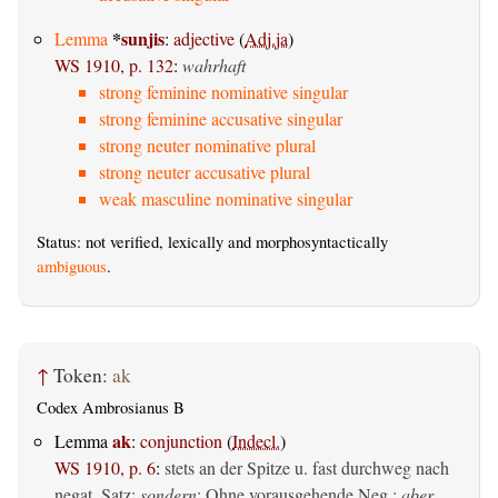
*
sunjis
Lemma
:
adjective
(
Adj.ja
)
WS 1910, p. 132
:
wahrhaft
strong feminine nominative singular
strong feminine accusative singular
strong neuter nominative plural
strong neuter accusative plural
weak masculine nominative singular
Status: not verified, lexically and morphosyntactically
ambiguous
.
↑
Token:
ak
Codex Ambrosianus B
ak
Lemma
:
conjunction
(
Indecl.
)
WS 1910, p. 6
:
stets an der Spitze u. fast durchweg nach
negat. Satz:
sondern
; Ohne vorausgehende Neg.:
aber