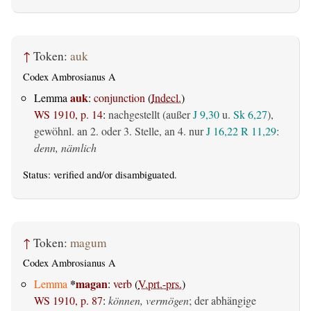
↑
Token:
auk
Codex Ambrosianus A
auk
Lemma
:
conjunction
(
Indecl.
)
WS 1910, p. 14
:
nachgestellt (außer
J 9,30
u.
Sk 6,27
),
gewöhnl. an 2. oder 3. Stelle, an 4. nur
J 16,22
R 11,29
:
denn, nämlich
Status:
verified
and/or disambiguated.
↑
Token:
magum
Codex Ambrosianus A
*
magan
Lemma
:
verb
(
V.prt.-prs.
)
WS 1910, p. 87
:
können, vermögen
; der abhängige