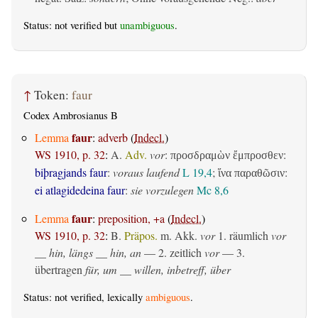
Status: not verified but
unambiguous
.
↑
Token:
faur
Codex Ambrosianus B
faur
Lemma
:
adverb
(
Indecl.
)
WS 1910, p. 32
:
A.
Adv.
vor
:
:
προσδραμὼν ἔμπροσθεν
biþragjands faur
:
voraus laufend
L 19,4
;
:
ἵνα παραθῶσιν
ei atlagidedeina faur
:
sie vorzulegen
Mc 8,6
faur
Lemma
:
preposition, +a
(
Indecl.
)
WS 1910, p. 32
:
B.
Präpos.
m. Akk.
vor
1.
räumlich
vor
__ hin, längs __ hin, an
— 2.
zeitlich
vor
— 3.
übertragen
für, um __ willen, inbetreff, über
Status: not verified, lexically
ambiguous
.