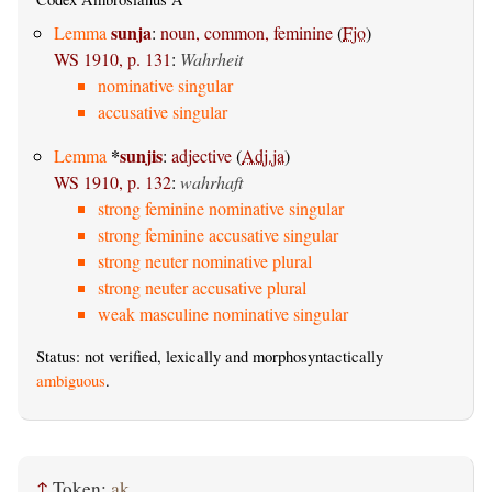
sunja
Lemma
:
noun, common, feminine
(
Fjo
)
WS 1910, p. 131
:
Wahrheit
nominative singular
accusative singular
*
sunjis
Lemma
:
adjective
(
Adj.ja
)
WS 1910, p. 132
:
wahrhaft
strong feminine nominative singular
strong feminine accusative singular
strong neuter nominative plural
strong neuter accusative plural
weak masculine nominative singular
Status: not verified, lexically and morphosyntactically
ambiguous
.
↑
Token:
ak