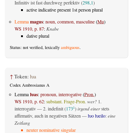
Infinitiv ist fast durchweg perfektiv (
298,1
)
active indicative present 1st person plural
magus
Lemma
:
noun, common, masculine
(
Mu
)
WS 1910, p. 87
:
Knabe
dative plural
Status: not verified, lexically
ambiguous
.
↑
Token:
ƕa
Codex Ambrosianus A
ƕas
Lemma
:
pronoun, interrogative
(
Pron.
)
WS 1910, p. 62
:
substant. Frage-Pron.
wer?
1.
interrogativ
— 2.
indefinit
(
173
)
irgend einer
stets
1
affirmativ, auch in negativen Sätzen —
ƕo ƕeilo
:
eine
Zeitlang
neuter nominative singular