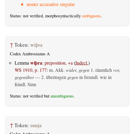
neuter accusative singular
Status: not verified, morphosyntactically
ambiguous
.
↑
Token:
wiþra
Codex Ambrosianus A
wiþra
Lemma
:
preposition, +a
(
Indecl.
)
WS 1910, p. 177
:
m. Akk.
wider, gegen
1.
räumlich
vor,
gegenüber
— 2.
übertragen
gegen
in freundl. wie in
feindl. Sinn
Status: not verified but
unambiguous
.
↑
Token:
sunja
Codex Ambrosianus A