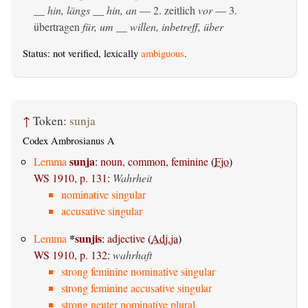
__ hin, längs __ hin, an
— 2.
zeitlich
vor
— 3.
übertragen
für, um __ willen, inbetreff, über
Status: not verified, lexically
ambiguous
.
↑
Token:
sunja
Codex Ambrosianus A
sunja
Lemma
:
noun, common, feminine
(
Fjo
)
WS 1910, p. 131
:
Wahrheit
nominative singular
accusative singular
*
sunjis
Lemma
:
adjective
(
Adj.ja
)
WS 1910, p. 132
:
wahrhaft
strong feminine nominative singular
strong feminine accusative singular
strong neuter nominative plural