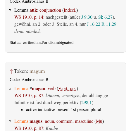
Codex Ambrosianus B
auk
Lemma
:
conjunction
(
Indecl.
)
WS 1910, p. 14
:
nachgestellt (außer
J 9,30
u.
Sk 6,27
),
gewöhnl. an 2. oder 3. Stelle, an 4. nur
J 16,22
R 11,29
:
denn, nämlich
Status:
verified
and/or disambiguated.
↑
Token:
magum
Codex Ambrosianus B
*
magan
Lemma
:
verb
(
V.prt.-prs.
)
WS 1910, p. 87
:
können, vermögen
; der abhängige
Infinitiv ist fast durchweg perfektiv (
298,1
)
active indicative present 1st person plural
magus
Lemma
:
noun, common, masculine
(
Mu
)
WS 1910, p. 87
:
Knabe