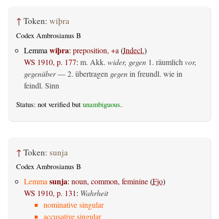
↑
Token:
wiþra
Codex Ambrosianus B
wiþra
Lemma
:
preposition, +a
(
Indecl.
)
WS 1910, p. 177
:
m. Akk.
wider, gegen
1.
räumlich
vor,
gegenüber
— 2.
übertragen
gegen
in freundl. wie in
feindl. Sinn
Status: not verified but
unambiguous
.
↑
Token:
sunja
Codex Ambrosianus B
sunja
Lemma
:
noun, common, feminine
(
Fjo
)
WS 1910, p. 131
:
Wahrheit
nominative singular
accusative singular