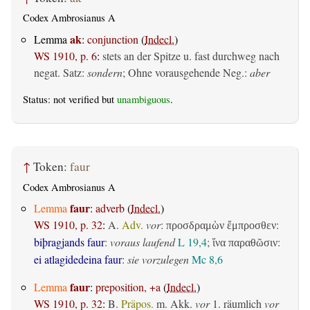
Codex Ambrosianus A
ak
Lemma
:
conjunction
(
Indecl.
)
WS 1910, p. 6
:
stets an der Spitze u. fast durchweg nach
negat. Satz:
sondern
; Ohne vorausgehende Neg.:
aber
Status: not verified but
unambiguous
.
↑
Token:
faur
Codex Ambrosianus A
faur
Lemma
:
adverb
(
Indecl.
)
WS 1910, p. 32
:
A.
Adv.
vor
:
:
προσδραμὼν ἔμπροσθεν
biþragjands faur
:
voraus laufend
L 19,4
;
:
ἵνα παραθῶσιν
ei atlagidedeina faur
:
sie vorzulegen
Mc 8,6
faur
Lemma
:
preposition, +a
(
Indecl.
)
WS 1910, p. 32
:
B.
Präpos.
m. Akk.
vor
1.
räumlich
vor