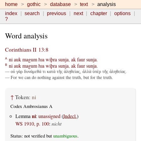
home
gothic
database
text
analysis
index
search
previous
next
chapter
options
?
Word analysis
Corinthians II 13:8
ni
auk
magum
ƕa
wiþra
sunja
,
ak
faur
sunja
.
A
ni
auk
magum
ƕa
wiþra
sunja
,
ak
faur
sunja
.
B
— οὐ γὰρ δυνάμεθά τι κατὰ τῆς ἀληθείας, ἀλλὰ ὑπὲρ τῆς ἀληθείας.
— For we can do nothing against the truth, but for the truth.
↑
Token:
ni
Codex Ambrosianus A
ni
Lemma
:
unassigned
(
Indecl.
)
WS 1910, p. 100
:
nicht
Status: not verified but
unambiguous
.