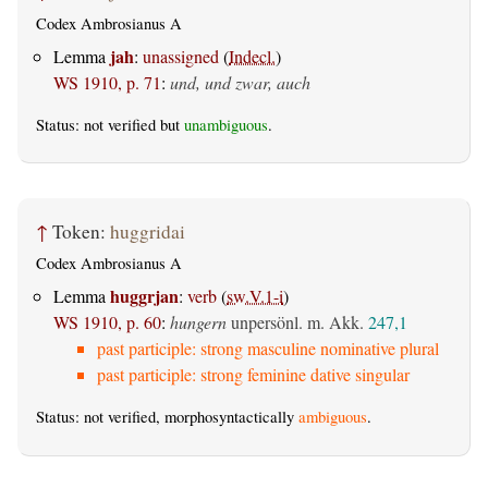
Codex Ambrosianus A
jah
Lemma
:
unassigned
(
Indecl.
)
WS 1910, p. 71
:
und, und zwar, auch
Status: not verified but
unambiguous
.
↑
Token:
huggridai
Codex Ambrosianus A
huggrjan
Lemma
:
verb
(
sw.V.1-i
)
WS 1910, p. 60
:
hungern
unpersönl. m. Akk.
247,1
past participle: strong masculine nominative plural
past participle: strong feminine dative singular
Status: not verified, morphosyntactically
ambiguous
.