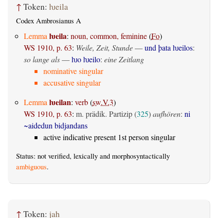
↑
Token:
ƕeila
Codex Ambrosianus A
ƕeila
Lemma
:
noun, common, feminine
(
Fo
)
WS 1910, p. 63
:
Weile, Zeit, Stunde
—
und þata ƕeilos
:
so lange als
—
ƕo ƕeilo
:
eine Zeitlang
nominative singular
accusative singular
ƕeilan
Lemma
:
verb
(
sw.V.3
)
WS 1910, p. 63
:
m. prädik. Partizip (
325
)
aufhören
:
ni
~aidedun bidjandans
active indicative present 1st person singular
Status: not verified, lexically and morphosyntactically
ambiguous
.
↑
Token:
jah