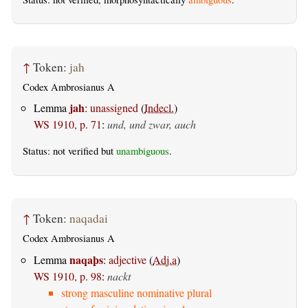
↑
Token:
jah
Codex Ambrosianus A
jah
Lemma
:
unassigned
(
Indecl.
)
WS 1910, p. 71
:
und, und zwar, auch
Status: not verified but
unambiguous
.
↑
Token:
naqadai
Codex Ambrosianus A
naqaþs
Lemma
:
adjective
(
Adj.a
)
WS 1910, p. 98
:
nackt
strong masculine nominative plural