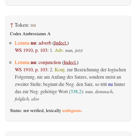
↑
Token:
nu
Codex Ambrosianus A
nu
Lemma
:
adverb
(
Indecl.
)
WS 1910, p. 103
:
1.
Adv.
nun, jetzt
nu
Lemma
:
conjunction
(
Indecl.
)
WS 1910, p. 103
:
2.
Konj.
zur Bezeichnung der logischen
Folgerung, nie am Anfang des Satzes, sondern meist an
zweiter Stelle; beginnt die Neg. den Satz, so tritt
nu
hinter
das zur Neg. gehörige Wort (
338,2
):
nun, demnach,
folglich, also
Status: not verified, lexically
ambiguous
.