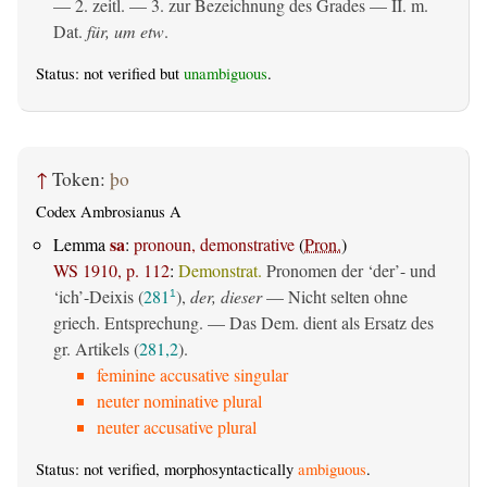
— 2.
zeitl.
— 3. zur Bezeichnung des Grades — II.
m.
Dat.
für, um etw
.
Status: not verified but
unambiguous
.
↑
Token:
þo
Codex Ambrosianus A
sa
Lemma
:
pronoun, demonstrative
(
Pron.
)
WS 1910, p. 112
:
Demonstrat.
Pronomen der ‘der’- und
‘ich’-Deixis (
281
),
der, dieser
— Nicht selten ohne
1
griech. Entsprechung. — Das Dem. dient als Ersatz des
gr. Artikels (
281,2
).
feminine accusative singular
neuter nominative plural
neuter accusative plural
Status: not verified, morphosyntactically
ambiguous
.