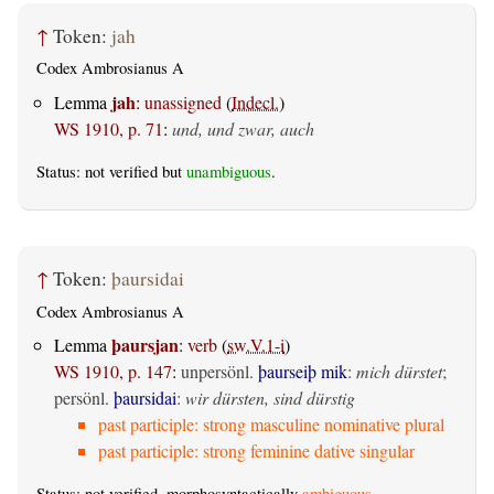
↑
Token:
jah
Codex Ambrosianus A
jah
Lemma
:
unassigned
(
Indecl.
)
WS 1910, p. 71
:
und, und zwar, auch
Status: not verified but
unambiguous
.
↑
Token:
þaursidai
Codex Ambrosianus A
þaursjan
Lemma
:
verb
(
sw.V.1-i
)
WS 1910, p. 147
:
unpersönl.
þaurseiþ mik
:
mich dürstet
;
persönl.
þaursidai
:
wir dürsten, sind dürstig
past participle: strong masculine nominative plural
past participle: strong feminine dative singular
Status: not verified, morphosyntactically
ambiguous
.