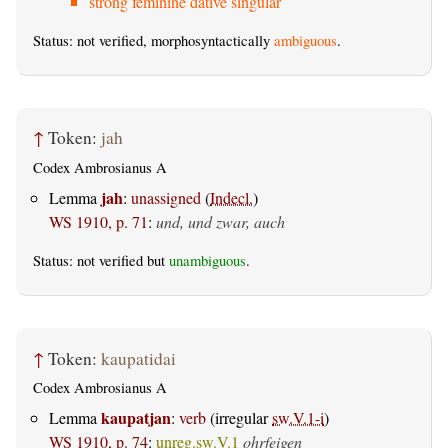
strong feminine dative singular
Status: not verified, morphosyntactically
ambiguous
.
↑
Token:
jah
Codex Ambrosianus A
jah
Lemma
:
unassigned
(
Indecl.
)
WS 1910, p. 71
:
und, und zwar, auch
Status: not verified but
unambiguous
.
↑
Token:
kaupatidai
Codex Ambrosianus A
kaupatjan
Lemma
:
verb
(irregular
sw.V.1-i
)
WS 1910, p. 74
:
unreg.sw.V.1
ohrfeigen