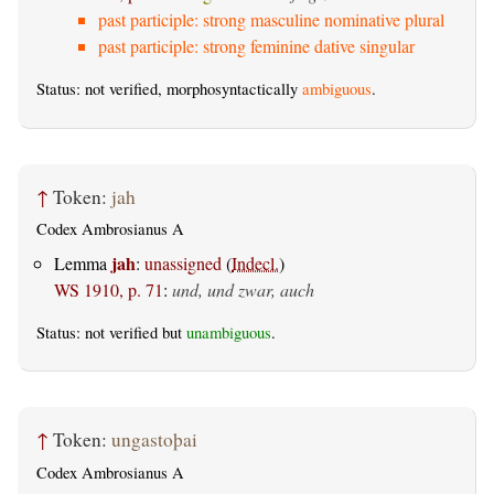
past participle: strong masculine nominative plural
past participle: strong feminine dative singular
Status: not verified, morphosyntactically
ambiguous
.
↑
Token:
jah
Codex Ambrosianus A
jah
Lemma
:
unassigned
(
Indecl.
)
WS 1910, p. 71
:
und, und zwar, auch
Status: not verified but
unambiguous
.
↑
Token:
ungastoþai
Codex Ambrosianus A