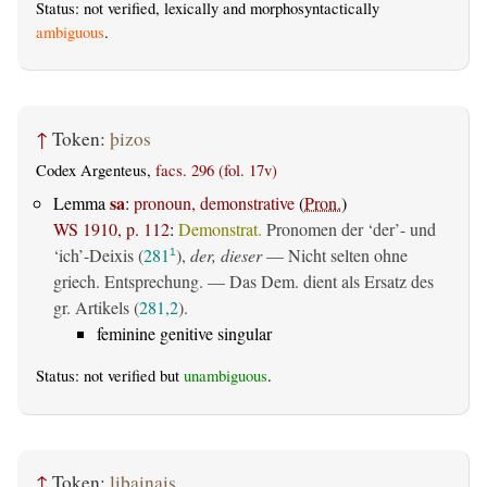
Status: not verified, lexically and morphosyntactically
ambiguous
.
↑
Token:
þizos
Codex Argenteus,
facs. 296 (fol. 17v)
sa
Lemma
:
pronoun, demonstrative
(
Pron.
)
WS 1910, p. 112
:
Demonstrat.
Pronomen der ‘der’- und
‘ich’-Deixis (
281
),
der, dieser
— Nicht selten ohne
1
griech. Entsprechung. — Das Dem. dient als Ersatz des
gr. Artikels (
281,2
).
feminine genitive singular
Status: not verified but
unambiguous
.
↑
Token:
libainais