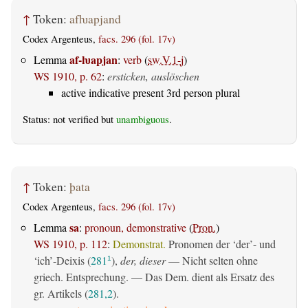
↑
Token:
afƕapjand
Codex Argenteus,
facs. 296 (fol. 17v)
af-ƕapjan
Lemma
:
verb
(
sw.V.1-j
)
WS 1910, p. 62
:
ersticken, auslöschen
active indicative present 3rd person plural
Status: not verified but
unambiguous
.
↑
Token:
þata
Codex Argenteus,
facs. 296 (fol. 17v)
sa
Lemma
:
pronoun, demonstrative
(
Pron.
)
WS 1910, p. 112
:
Demonstrat.
Pronomen der ‘der’- und
‘ich’-Deixis (
281
),
der, dieser
— Nicht selten ohne
1
griech. Entsprechung. — Das Dem. dient als Ersatz des
gr. Artikels (
281,2
).