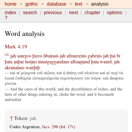
home
gothic
database
text
analysis
index
search
previous
next
chapter
options
?
Word analysis
Mark 4:19
jah
saurgos
þizos
libainais
jah
afmarzeins
gabeins
jah
þai
bi
CA
þata
anþar
lustjus
innatgaggandans
afƕapjand
þata
waurd
,
jah
akranalaus
wairþiþ
.
— καὶ αἱ μέριμναι τοῦ αἰῶνος καὶ ἡ ἀπάτη τοῦ πλούτου καὶ αἱ περὶ τὰ
λοιπὰ ἐπιθυμίαι εἰσπορευόμεναι συμπνίγουσιν τὸν λόγον, καὶ ἄκαρπος
γίνεται.
— And the cares of this world, and the deceitfulness of riches, and the
lusts of other things entering in, choke the word, and it becometh
unfruitful.
↑
Token:
jah
Codex Argenteus,
facs. 296 (fol. 17v)