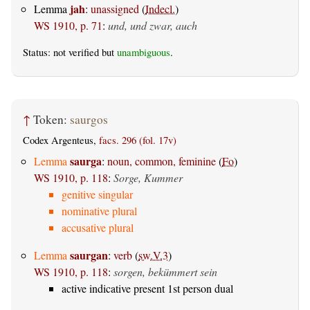
jah
Lemma
:
unassigned
(
Indecl.
)
WS 1910, p. 71
:
und, und zwar, auch
Status: not verified but
unambiguous
.
↑
Token:
saurgos
Codex Argenteus,
facs. 296 (fol. 17v)
saurga
Lemma
:
noun, common, feminine
(
Fo
)
WS 1910, p. 118
:
Sorge, Kummer
genitive singular
nominative plural
accusative plural
saurgan
Lemma
:
verb
(
sw.V.3
)
WS 1910, p. 118
:
sorgen, bekümmert sein
active indicative present 1st person dual