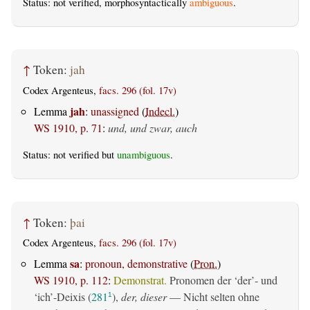
Status: not verified, morphosyntactically
ambiguous
.
↑
Token:
jah
Codex Argenteus,
facs. 296 (fol. 17v)
jah
Lemma
:
unassigned
(
Indecl.
)
WS 1910, p. 71
:
und, und zwar, auch
Status: not verified but
unambiguous
.
↑
Token:
þai
Codex Argenteus,
facs. 296 (fol. 17v)
sa
Lemma
:
pronoun, demonstrative
(
Pron.
)
WS 1910, p. 112
:
Demonstrat.
Pronomen der ‘der’- und
‘ich’-Deixis (
281
),
der, dieser
— Nicht selten ohne
1