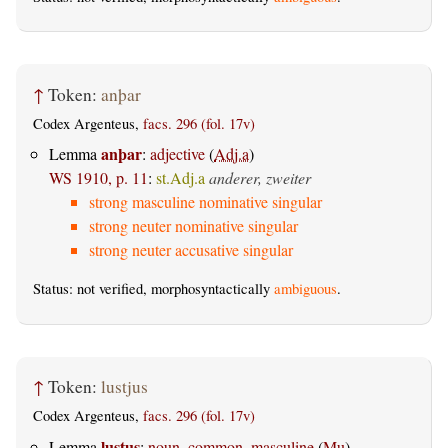
↑
Token:
anþar
Codex Argenteus,
facs. 296 (fol. 17v)
anþar
Lemma
:
adjective
(
Adj.a
)
WS 1910, p. 11
:
st.Adj.a
anderer, zweiter
strong masculine nominative singular
strong neuter nominative singular
strong neuter accusative singular
Status: not verified, morphosyntactically
ambiguous
.
↑
Token:
lustjus
Codex Argenteus,
facs. 296 (fol. 17v)
lustus
Lemma
:
noun, common, masculine
(
Mu
)