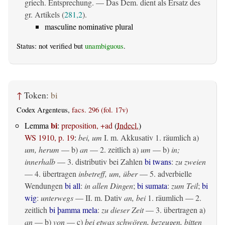
griech. Entsprechung. — Das Dem. dient als Ersatz des
gr. Artikels (
281,2
).
masculine nominative plural
Status: not verified but
unambiguous
.
↑
Token:
bi
Codex Argenteus,
facs. 296 (fol. 17v)
bi
Lemma
:
preposition, +ad
(
Indecl.
)
WS 1910, p. 19
:
bei, um
I.
m. Akkusativ
1.
räumlich
a)
um, herum
— b)
an
— 2.
zeitlich
a)
um
— b)
in;
innerhalb
— 3. distributiv bei Zahlen
bi twans
:
zu zweien
— 4.
übertragen
inbetreff, um, über
— 5. adverbielle
Wendungen
bi all
:
in allen Dingen
;
bi sumata
:
zum Teil
;
bi
wig
:
unterwegs
— II.
m. Dativ
an, bei
1.
räumlich
— 2.
zeitlich
bi þamma mela
:
zu dieser Zeit
— 3.
übertragen
a)
an
— b)
von
— c)
bei etwas schwören, bezeugen, bitten