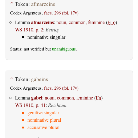
↑
Token:
afmarzeins
Codex Argenteus,
facs. 296 (fol. 17v)
afmarzeins
Lemma
:
noun, common, feminine
(
Fi-o
)
WS 1910, p. 2
:
Betrug
nominative singular
Status: not verified but
unambiguous
.
↑
Token:
gabeins
Codex Argenteus,
facs. 296 (fol. 17v)
gabei
Lemma
:
noun, common, feminine
(
Fn
)
WS 1910, p. 41
:
Reichtum
genitive singular
nominative plural
accusative plural