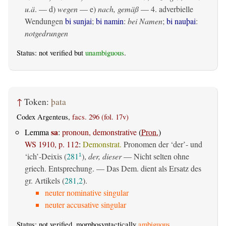
u.ä
. — d)
wegen
— e)
nach, gemäß
— 4. adverbielle
Wendungen
bi sunjai
;
bi namin
:
bei Namen
;
bi nauþai
:
notgedrungen
Status: not verified but
unambiguous
.
↑
Token:
þata
Codex Argenteus,
facs. 296 (fol. 17v)
sa
Lemma
:
pronoun, demonstrative
(
Pron.
)
WS 1910, p. 112
:
Demonstrat.
Pronomen der ‘der’- und
‘ich’-Deixis (
281
),
der, dieser
— Nicht selten ohne
1
griech. Entsprechung. — Das Dem. dient als Ersatz des
gr. Artikels (
281,2
).
neuter nominative singular
neuter accusative singular
Status: not verified, morphosyntactically
ambiguous
.