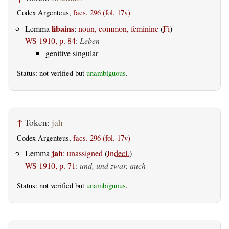
Codex Argenteus,
facs. 296 (fol. 17v)
libains
Lemma
:
noun, common, feminine
(
Fi
)
WS 1910, p. 84
:
Leben
genitive singular
Status: not verified but
unambiguous
.
↑
Token:
jah
Codex Argenteus,
facs. 296 (fol. 17v)
jah
Lemma
:
unassigned
(
Indecl.
)
WS 1910, p. 71
:
und, und zwar, auch
Status: not verified but
unambiguous
.