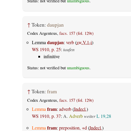
Status: not verified but
unambiguous
.
↑
Token:
daupjan
Codex Argenteus,
facs. 157 (fol. 129r)
daupjan
Lemma
:
verb
(
sw.V.1-i
)
WS 1910, p. 25
:
taufen
infinitive
Status: not verified but
unambiguous
.
↑
Token:
fram
Codex Argenteus,
facs. 157 (fol. 129r)
fram
Lemma
:
adverb
(
Indecl.
)
WS 1910, p. 37
:
A.
Adverb
weiter
L 19,28
fram
Lemma
:
preposition, +d
(
Indecl.
)