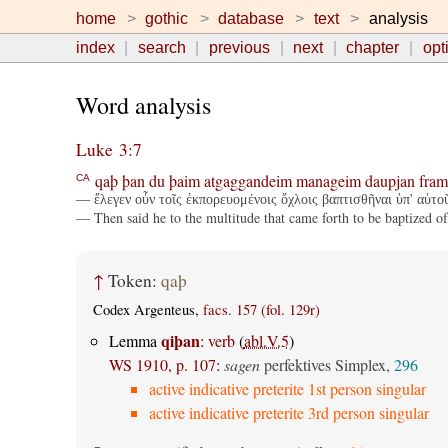
home
gothic
database
text
analysis
index
search
previous
next
chapter
opt
Word analysis
Luke 3:7
qaþ
þan
du
þaim
atgaggandeim
manageim
daupjan
fram
CA
— ἔλεγεν οὖν τοῖς ἐκπορευομένοις ὄχλοις βαπτισθῆναι ὑπ' αὐτοῦ
— Then said he to the multitude that came forth to be baptized o
↑
Token:
qaþ
Codex Argenteus,
facs. 157 (fol. 129r)
qiþan
Lemma
:
verb
(
abl.V.5
)
WS 1910, p. 107
:
sagen
perfektives Simplex,
296
active indicative preterite 1st person singular
active indicative preterite 3rd person singular