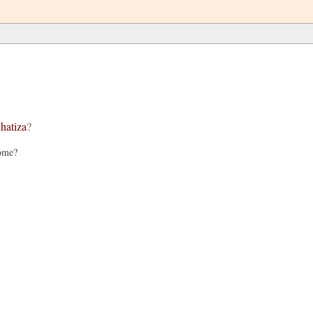
hatiza
?
come?