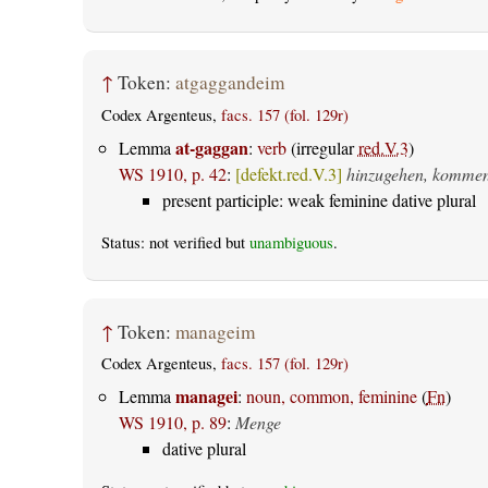
↑
Token:
atgaggandeim
Codex Argenteus,
facs. 157 (fol. 129r)
at-gaggan
Lemma
:
verb
(irregular
red.V.3
)
WS 1910, p. 42
:
[defekt.red.V.3]
hinzugehen, komme
present participle: weak feminine dative plural
Status: not verified but
unambiguous
.
↑
Token:
manageim
Codex Argenteus,
facs. 157 (fol. 129r)
managei
Lemma
:
noun, common, feminine
(
Fn
)
WS 1910, p. 89
:
Menge
dative plural