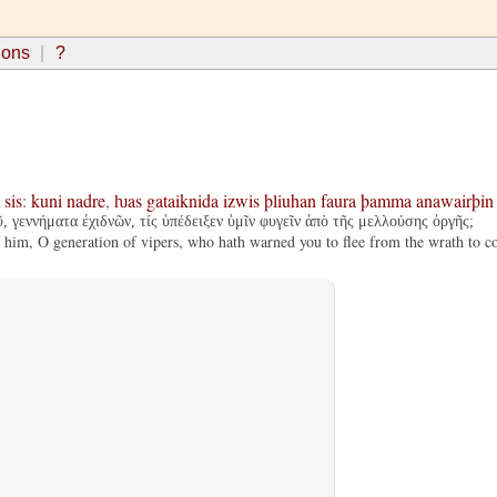
ions
?
sis
:
kuni
nadre
,
ƕas
gataiknida
izwis
þliuhan
faura
þamma
anawairþin
, γεννήματα ἐχιδνῶν, τίς ὑπέδειξεν ὑμῖν φυγεῖν ἀπὸ τῆς μελλούσης ὀργῆς;
f him, O generation of vipers, who hath warned you to flee from the wrath to 