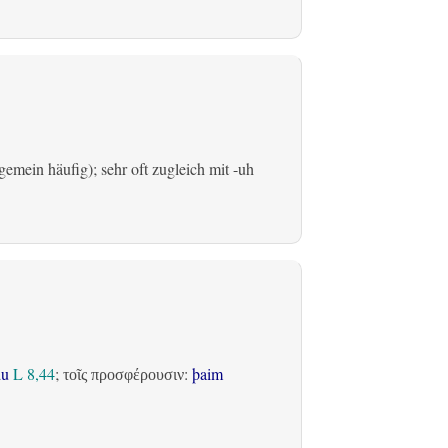
emein häufig); sehr oft zugleich mit -uh
du
L 8,44
;
:
þaim
τοῖς προσφέρουσιν