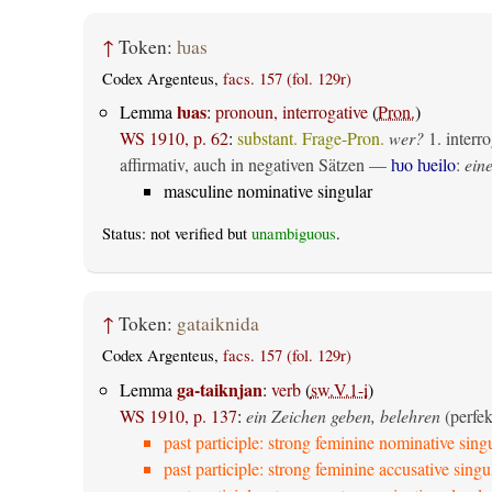
↑
Token:
ƕas
Codex Argenteus,
facs. 157 (fol. 129r)
ƕas
Lemma
:
pronoun, interrogative
(
Pron.
)
WS 1910, p. 62
:
substant. Frage-Pron.
wer?
1.
interro
affirmativ, auch in negativen Sätzen —
ƕo ƕeilo
:
eine
masculine nominative singular
Status: not verified but
unambiguous
.
↑
Token:
gataiknida
Codex Argenteus,
facs. 157 (fol. 129r)
ga-taiknjan
Lemma
:
verb
(
sw.V.1-i
)
WS 1910, p. 137
:
ein Zeichen geben, belehren
(perfek
past participle: strong feminine nominative sing
past participle: strong feminine accusative singu