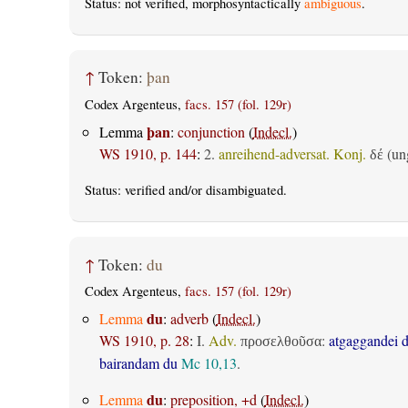
Status: not verified, morphosyntactically
ambiguous
.
↑
Token:
þan
Codex Argenteus,
facs. 157 (fol. 129r)
þan
Lemma
:
conjunction
(
Indecl.
)
WS 1910, p. 144
:
2.
anreihend-adversat. Konj.
(ung
δέ
Status:
verified
and/or disambiguated.
↑
Token:
du
Codex Argenteus,
facs. 157 (fol. 129r)
du
Lemma
:
adverb
(
Indecl.
)
WS 1910, p. 28
:
I.
Adv.
:
atgaggandei 
προσελθοῦσα
bairandam du
Mc 10,13
.
du
Lemma
:
preposition, +d
(
Indecl.
)