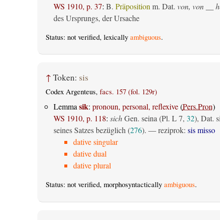
WS 1910, p. 37
:
B.
Präposition
m. Dat.
von, von __ h
des Ursprungs, der Ursache
Status: not verified, lexically
ambiguous
.
↑
Token:
sis
Codex Argenteus,
facs. 157 (fol. 129r)
sik
Lemma
:
pronoun, personal, reflexive
(
Pers.Pron
)
WS 1910, p. 118
:
sich
Gen. seina (Pl. L 7,
32
), Dat. s
seines Satzes bezüglich (
276
). — reziprok:
sis misso
dative singular
dative dual
dative plural
Status: not verified, morphosyntactically
ambiguous
.