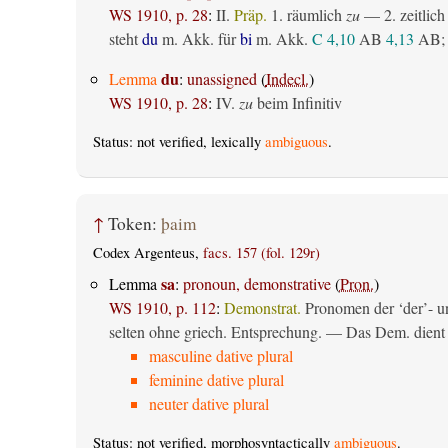
WS 1910, p. 28
:
II.
Präp.
1.
räumlich
zu
— 2.
zeitlich
steht
du
m. Akk. für
bi
m. Akk.
C 4,10
AB
4,13
AB
;
du
Lemma
:
unassigned
(
Indecl.
)
WS 1910, p. 28
:
IV.
zu
beim Infinitiv
Status: not verified, lexically
ambiguous
.
↑
Token:
þaim
Codex Argenteus,
facs. 157 (fol. 129r)
sa
Lemma
:
pronoun, demonstrative
(
Pron.
)
WS 1910, p. 112
:
Demonstrat.
Pronomen der ‘der’- un
selten ohne griech. Entsprechung. — Das Dem. dient al
masculine dative plural
feminine dative plural
neuter dative plural
Status: not verified, morphosyntactically
ambiguous
.