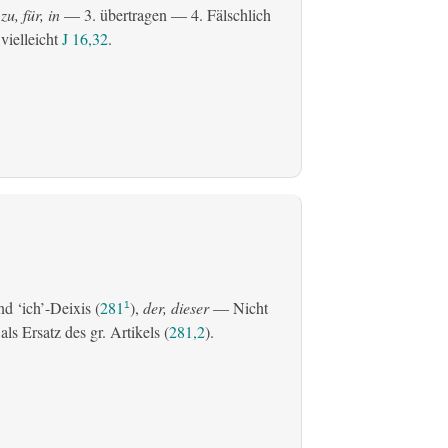
zu, für, in
— 3.
übertragen
— 4. Fälschlich
 vielleicht
J 16,32
.
d ‘ich’-Deixis (
281
),
der, dieser
— Nicht
1
s Ersatz des gr. Artikels (
281,2
).