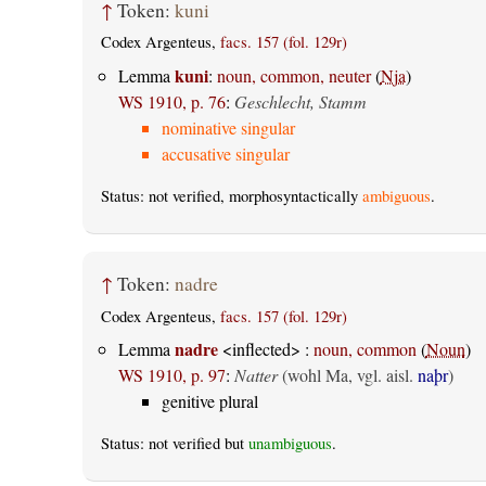
↑
Token:
kuni
Codex Argenteus,
facs. 157 (fol. 129r)
kuni
Lemma
:
noun, common, neuter
(
Nja
)
WS 1910, p. 76
:
Geschlecht, Stamm
nominative singular
accusative singular
Status: not verified, morphosyntactically
ambiguous
.
↑
Token:
nadre
Codex Argenteus,
facs. 157 (fol. 129r)
nadre
Lemma
<inflected> :
noun, common
(
Noun
)
WS 1910, p. 97
:
Natter
(wohl Ma, vgl. aisl.
naþr
)
genitive plural
Status: not verified but
unambiguous
.