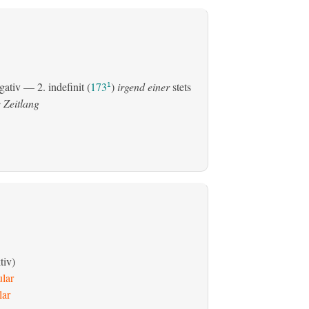
gativ
— 2.
indefinit
(
173
)
irgend einer
stets
1
 Zeitlang
tiv)
ular
lar